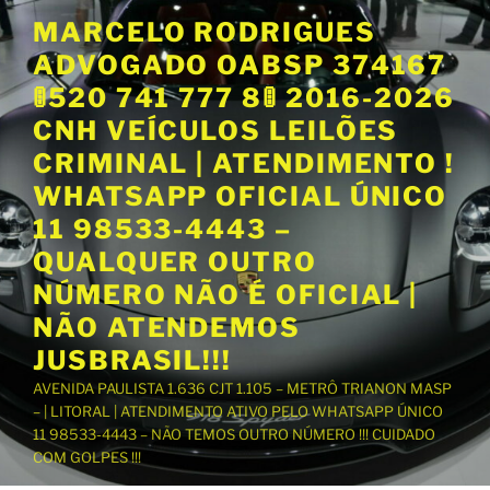
P
MARCELO RODRIGUES
u
ADVOGADO OABSP 374167
l
a
🚦520 741 777 8🚦 2016-2026
r
CNH VEÍCULOS LEILÕES
p
CRIMINAL | ATENDIMENTO !
a
WHATSAPP OFICIAL ÚNICO
r
a
11 98533-4443 –
o
QUALQUER OUTRO
c
NÚMERO NÃO É OFICIAL |
o
NÃO ATENDEMOS
n
t
JUSBRASIL!!!
e
AVENIDA PAULISTA 1.636 CJT 1.105 – METRÔ TRIANON MASP
ú
– | LITORAL | ATENDIMENTO ATIVO PELO WHATSAPP ÚNICO
d
11 98533-4443 – NÃO TEMOS OUTRO NÚMERO !!! CUIDADO
o
COM GOLPES !!!