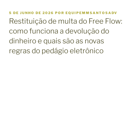
P
5 DE JUNHO DE 2026
POR
EQUIPEMMSANTOSADV
U
Restituição de multa do Free Flow:
B
L
como funciona a devolução do
I
dinheiro e quais são as novas
C
A
regras do pedágio eletrônico
D
O
E
M