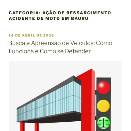
CATEGORIA:
AÇÃO DE RESSARCIMENTO
ACIDENTE DE MOTO EM BAURU
P
14 DE ABRIL DE 2026
U
Busca e Apreensão de Veículos: Como
B
Funciona e Como se Defender
L
I
C
A
D
O
E
M