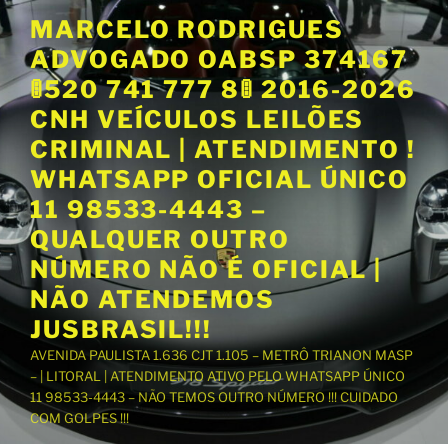
P
MARCELO RODRIGUES
u
ADVOGADO OABSP 374167
l
a
🚦520 741 777 8🚦 2016-2026
r
CNH VEÍCULOS LEILÕES
p
CRIMINAL | ATENDIMENTO !
a
WHATSAPP OFICIAL ÚNICO
r
a
11 98533-4443 –
o
QUALQUER OUTRO
c
NÚMERO NÃO É OFICIAL |
o
NÃO ATENDEMOS
n
t
JUSBRASIL!!!
e
AVENIDA PAULISTA 1.636 CJT 1.105 – METRÔ TRIANON MASP
ú
– | LITORAL | ATENDIMENTO ATIVO PELO WHATSAPP ÚNICO
d
11 98533-4443 – NÃO TEMOS OUTRO NÚMERO !!! CUIDADO
o
COM GOLPES !!!