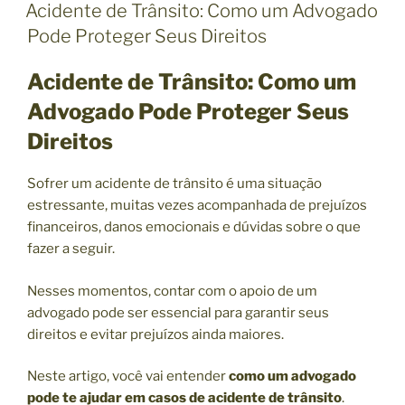
U
Acidente de Trânsito: Como um Advogado
B
Pode Proteger Seus Direitos
L
I
C
Acidente de Trânsito: Como um
A
D
Advogado Pode Proteger Seus
O
E
Direitos
M
Sofrer um acidente de trânsito é uma situação
estressante, muitas vezes acompanhada de prejuízos
financeiros, danos emocionais e dúvidas sobre o que
fazer a seguir.
Nesses momentos, contar com o apoio de um
advogado pode ser essencial para garantir seus
direitos e evitar prejuízos ainda maiores.
Neste artigo, você vai entender
como um advogado
pode te ajudar em casos de acidente de trânsito
.