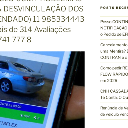
q
A DESVINCULAÇÃO DOS
u
POSTS RECE
i
ENDADO) 11 985334443
s
Posso CONTIN
a
s de 314 Avaliações
NOTIFICAÇÃO 
r
o Pedido de 
741 777 8
p
Cancelamento 
o
uma Mentira? E
r
CONTRAN e o R
:
Como pedir R
FLOW RÁPIDO 
em 2026
CNH CASSADA?
Te Conta: O Qu
Renúncia de Ve
de veículo ven