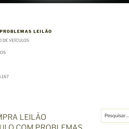
PROBLEMAS LEILÃO
O DE VEÍCULOS
LOS
O
.167
P
MPRA LEILÃO
e
s
CULO COM PROBLEMAS