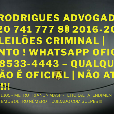
RODRIGUES ADVOGA
20 741 777 8🚦 2016-
LEILÕES CRIMINAL |
NTO ! WHATSAPP OFI
98533-4443 – QUALQ
O É OFICIAL | NÃO 
!!
T 1.105 – METRÔ TRIANON MASP – | LITORAL | ATENDIME
 TEMOS OUTRO NÚMERO !!! CUIDADO COM GOLPES !!!