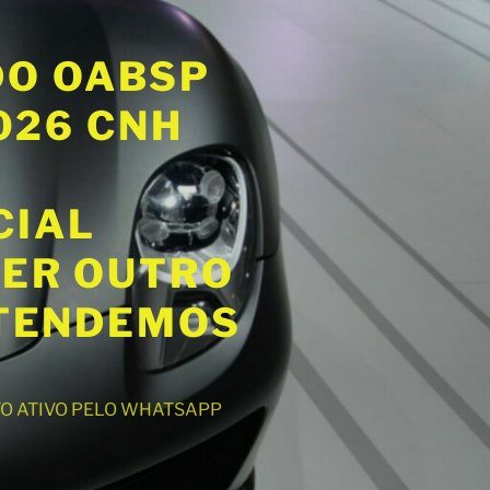
DO OABSP
2026 CNH
CIAL
UER OUTRO
ATENDEMOS
NTO ATIVO PELO WHATSAPP