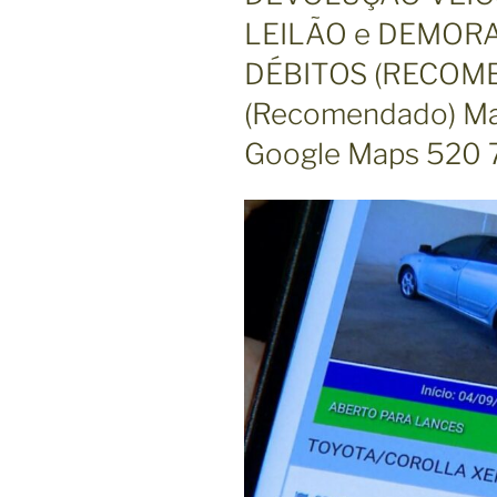
C
LEILÃO e DEMOR
A
D
O
DÉBITOS (RECOM
E
M
(Recomendado) Mai
Google Maps 520 