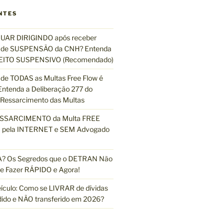
q
NTES
u
i
UAR DIRIGINDO após receber
s
de SUSPENSÃO da CNH? Entenda
a
EFEITO SUSPENSIVO (Recomendado)
r
de TODAS as Multas Free Flow é
ntenda a Deliberação 277 do
essarcimento das Multas
ESSARCIMENTO da Multa FREE
pela INTERNET e SEM Advogado
 Os Segredos que o DETRAN Não
e Fazer RÁPIDO e Agora!
ículo: Como se LIVRAR de dívidas
dido e NÃO transferido em 2026?