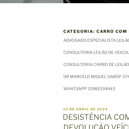
CATEGORIA:
CARRO COM 
ADVOGADO ESPECIALISTA LEILÃ
CONSULTORIA LEILÃO DE VEICU
CONSULTORIA CARRO DE LEILÃ
DR MARCELO MIGUEL OABSP 374
WHATSAPP 11985334443
P
12 DE ABRIL DE 2024
U
DESISTÊNCIA CO
B
L
DEVOLUÇÃO VEÍ
I