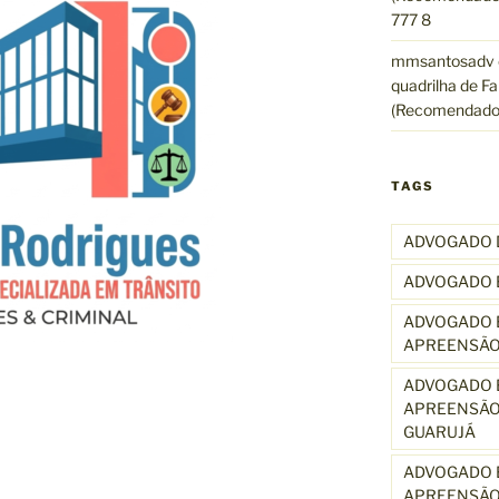
777 8
mmsantosadv
quadrilha de Fa
(Recomendado
TAGS
ADVOGADO 
ADVOGADO 
ADVOGADO E
APREENSÃO
ADVOGADO E
APREENSÃO
GUARUJÁ
ADVOGADO E
APREENSÃO