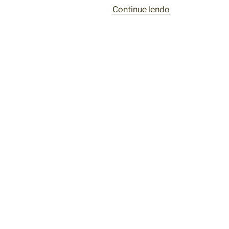
“
Continue lendo
D
E
S
I
S
T
Ê
N
C
I
A
C
O
M
P
R
A