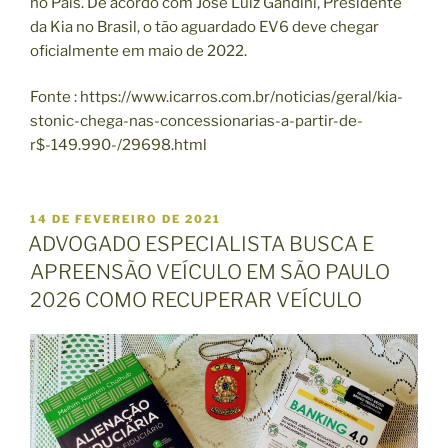
no País. De acordo com José Luiz Gandini, Presidente
da Kia no Brasil, o tão aguardado EV6 deve chegar
oficialmente em maio de 2022.
Fonte : https://www.icarros.com.br/noticias/geral/kia-
stonic-chega-nas-concessionarias-a-partir-de-
r$-149.990-/29698.html
P
14 DE FEVEREIRO DE 2021
U
ADVOGADO ESPECIALISTA BUSCA E
B
APREENSÃO VEÍCULO EM SÃO PAULO
L
I
2026 COMO RECUPERAR VEÍCULO
C
A
D
O
E
M