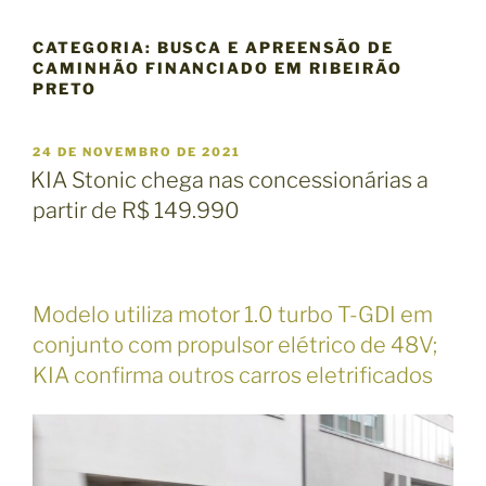
CATEGORIA:
BUSCA E APREENSÃO DE
CAMINHÃO FINANCIADO EM RIBEIRÃO
PRETO
P
24 DE NOVEMBRO DE 2021
U
KIA Stonic chega nas concessionárias a
B
partir de R$ 149.990
L
I
C
A
D
O
Modelo utiliza motor 1.0 turbo T-GDI em
E
conjunto com propulsor elétrico de 48V;
M
KIA confirma outros carros eletrificados