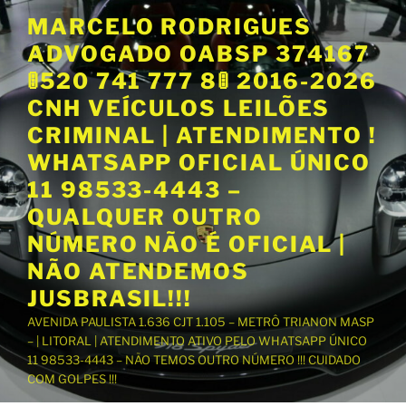
P
MARCELO RODRIGUES
u
ADVOGADO OABSP 374167
l
a
🚦520 741 777 8🚦 2016-2026
r
CNH VEÍCULOS LEILÕES
p
CRIMINAL | ATENDIMENTO !
a
WHATSAPP OFICIAL ÚNICO
r
a
11 98533-4443 –
o
QUALQUER OUTRO
c
NÚMERO NÃO É OFICIAL |
o
NÃO ATENDEMOS
n
t
JUSBRASIL!!!
e
AVENIDA PAULISTA 1.636 CJT 1.105 – METRÔ TRIANON MASP
ú
– | LITORAL | ATENDIMENTO ATIVO PELO WHATSAPP ÚNICO
d
11 98533-4443 – NÃO TEMOS OUTRO NÚMERO !!! CUIDADO
o
COM GOLPES !!!