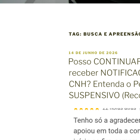
TAG:
BUSCA E APREENSÃ
P
14 DE JUNHO DE 2026
U
Posso CONTINUAR
B
L
receber NOTIFIC
I
C
CNH? Entenda o P
A
D
O
SUSPENSIVO (Rec
E
M