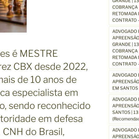
GRANDE | 1
COBRANÇA D
RETOMADA D
CONTRATO –
ADVOGADO E
APREENSÃO
GRANDE | 1
ues é MESTRE
COBRANÇA D
RETOMADA D
rez CBX desde 2022,
CONTRATO –
ADVOGADO E
ais de 10 anos de
APREENSÃO
EM SANTOS 
ica especialista em
ADVOGADO E
ito, sendo reconhecido
APREENSÃO
SANTOS | 1
toridade em defesa
(Recomendad
NH do Brasil,
ADVOGADO E
APREENSÃO 