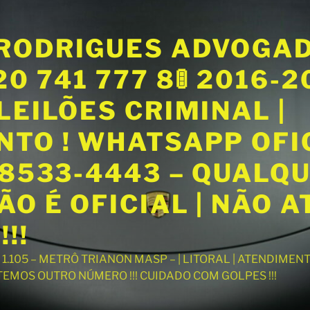
RODRIGUES ADVOGA
20 741 777 8🚦 2016-
LEILÕES CRIMINAL |
NTO ! WHATSAPP OFI
98533-4443 – QUALQ
O É OFICIAL | NÃO 
!!
T 1.105 – METRÔ TRIANON MASP – | LITORAL | ATENDIME
 TEMOS OUTRO NÚMERO !!! CUIDADO COM GOLPES !!!