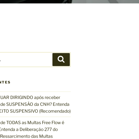
P
e
s
q
NTES
u
i
UAR DIRIGINDO após receber
s
de SUSPENSÃO da CNH? Entenda
a
EFEITO SUSPENSIVO (Recomendado)
r
de TODAS as Multas Free Flow é
ntenda a Deliberação 277 do
essarcimento das Multas