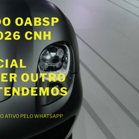
DO OABSP
2026 CNH
CIAL
UER OUTRO
ATENDEMOS
NTO ATIVO PELO WHATSAPP