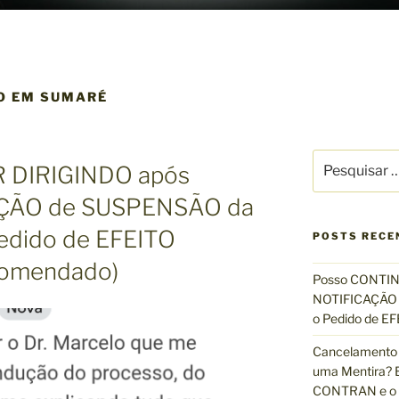
O EM SUMARÉ
P
 DIRIGINDO após
e
s
AÇÃO de SUSPENSÃO da
q
edido de EFEITO
u
POSTS RECE
i
omendado)
s
Posso CONTIN
a
NOTIFICAÇÃO 
r
o Pedido de 
p
Cancelamento 
o
uma Mentira? E
r
CONTRAN e o R
: