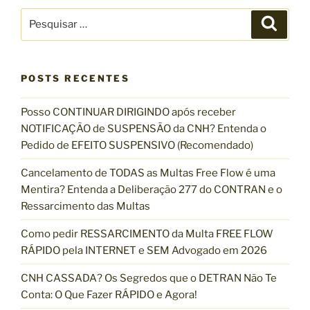
P
P
e
e
s
s
q
u
q
i
s
POSTS RECENTES
u
a
r
i
Posso CONTINUAR DIRIGINDO após receber
s
NOTIFICAÇÃO de SUSPENSÃO da CNH? Entenda o
a
Pedido de EFEITO SUSPENSIVO (Recomendado)
r
p
Cancelamento de TODAS as Multas Free Flow é uma
o
Mentira? Entenda a Deliberação 277 do CONTRAN e o
r
Ressarcimento das Multas
:
Como pedir RESSARCIMENTO da Multa FREE FLOW
RÁPIDO pela INTERNET e SEM Advogado em 2026
CNH CASSADA? Os Segredos que o DETRAN Não Te
Conta: O Que Fazer RÁPIDO e Agora!