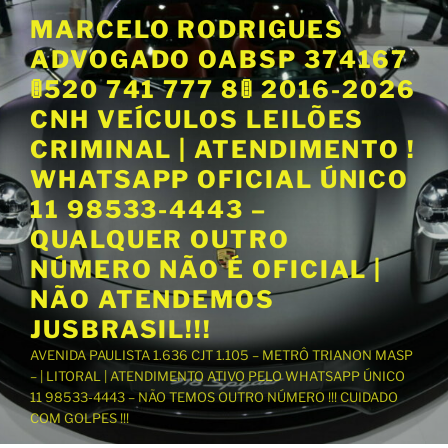
P
MARCELO RODRIGUES
u
ADVOGADO OABSP 374167
l
a
🚦520 741 777 8🚦 2016-2026
r
CNH VEÍCULOS LEILÕES
p
CRIMINAL | ATENDIMENTO !
a
WHATSAPP OFICIAL ÚNICO
r
a
11 98533-4443 –
o
QUALQUER OUTRO
c
NÚMERO NÃO É OFICIAL |
o
NÃO ATENDEMOS
n
t
JUSBRASIL!!!
e
AVENIDA PAULISTA 1.636 CJT 1.105 – METRÔ TRIANON MASP
ú
– | LITORAL | ATENDIMENTO ATIVO PELO WHATSAPP ÚNICO
d
11 98533-4443 – NÃO TEMOS OUTRO NÚMERO !!! CUIDADO
o
COM GOLPES !!!