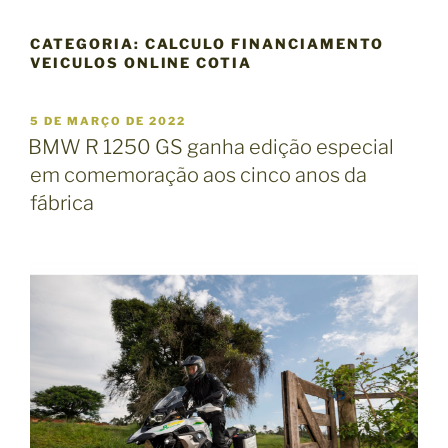
CATEGORIA:
CALCULO FINANCIAMENTO
VEICULOS ONLINE COTIA
P
5 DE MARÇO DE 2022
U
BMW R 1250 GS ganha edição especial
B
em comemoração aos cinco anos da
L
I
fábrica
C
A
D
O
E
M