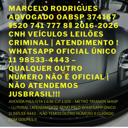
P
MARCELO RODRIGUES
u
ADVOGADO OABSP 374167
l
a
🚦520 741 777 8🚦 2016-2026
r
CNH VEÍCULOS LEILÕES
p
CRIMINAL | ATENDIMENTO !
a
WHATSAPP OFICIAL ÚNICO
r
a
11 98533-4443 –
o
QUALQUER OUTRO
c
NÚMERO NÃO É OFICIAL |
o
NÃO ATENDEMOS
n
t
JUSBRASIL!!!
e
AVENIDA PAULISTA 1.636 CJT 1.105 – METRÔ TRIANON MASP
ú
– | LITORAL | ATENDIMENTO ATIVO PELO WHATSAPP ÚNICO
d
11 98533-4443 – NÃO TEMOS OUTRO NÚMERO !!! CUIDADO
o
COM GOLPES !!!