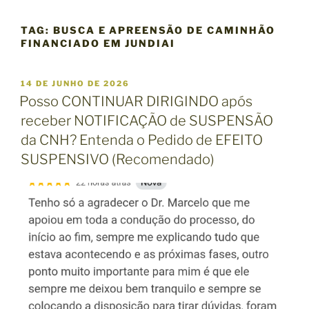
TAG:
BUSCA E APREENSÃO DE CAMINHÃO
FINANCIADO EM JUNDIAI
P
14 DE JUNHO DE 2026
U
Posso CONTINUAR DIRIGINDO após
B
receber NOTIFICAÇÃO de SUSPENSÃO
L
I
da CNH? Entenda o Pedido de EFEITO
C
SUSPENSIVO (Recomendado)
A
D
O
E
M