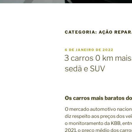
CATEGORIA:
AÇÃO REPAR
P
6 DE JANEIRO DE 2022
U
3 carros 0 km mais
B
L
sedã e SUV
I
C
A
D
O
E
M
Os carros mais baratos do
O mercado automotivo nacional
diz respeito aos preços dos v
o monitoramento da KBB, entr
2021, o preço médio dos carros