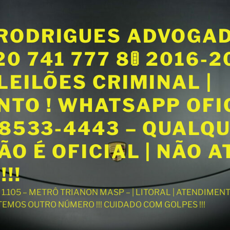
RODRIGUES ADVOGA
20 741 777 8🚦 2016-
LEILÕES CRIMINAL |
NTO ! WHATSAPP OFI
98533-4443 – QUALQ
O É OFICIAL | NÃO 
!!
T 1.105 – METRÔ TRIANON MASP – | LITORAL | ATENDIME
 TEMOS OUTRO NÚMERO !!! CUIDADO COM GOLPES !!!