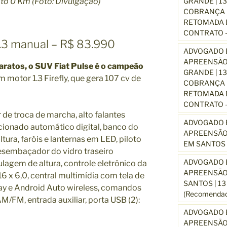
GRANDE | 1
ato 0 Km (Foto: Divulgação)
COBRANÇA D
RETOMADA D
CONTRATO –
1.3 manual – R$ 83.990
ADVOGADO E
APREENSÃO
aratos, o SUV Fiat Pulse é o campeão
GRANDE | 1
m motor 1.3 Firefly, que gera 107 cv de
COBRANÇA D
RETOMADA D
CONTRATO –
de troca de marcha, alto falantes
ADVOGADO E
dicionado automático digital, banco do
APREENSÃO
ura, faróis e lanternas em LED, piloto
EM SANTOS 
desembaçador do vidro traseiro
ADVOGADO E
lagem de altura, controle eletrônico da
APREENSÃO
16 x 6,0, central multimídia com tela de
SANTOS | 1
lay e Android Auto wireless, comandos
(Recomendad
M/FM, entrada auxiliar, porta USB (2):
ADVOGADO E
APREENSÃO 