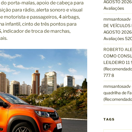
AGOSTO 2026 
a do porta-malas, apoio de cabeça para
Avaliações
ição para rádio, alerta sonoro e visual
e motorista e passageiros, 4 airbags,
mmsantosadv
ha infantil, cinto de três pontos para
DE VEÍCULOS 
, indicador de troca de marchas,
AGOSTO 2026 
ais.
Avaliações 520
ROBERTO AL
COMO CONSUL
LEILOEIRO 11
(Recomendado)
777 8
mmsantosadv
quadrilha de Fa
(Recomendado
TAGS