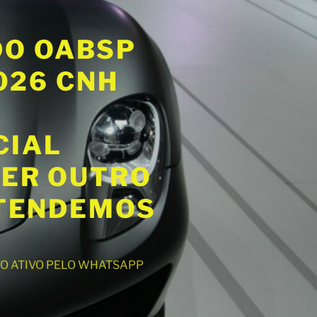
DO OABSP
2026 CNH
CIAL
UER OUTRO
ATENDEMOS
NTO ATIVO PELO WHATSAPP