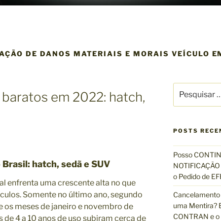
AÇÃO DE DANOS MATERIAIS E MORAIS VEÍCULO 
P
 baratos em 2022: hatch,
e
s
q
u
POSTS RECE
i
s
Posso CONTIN
 Brasil: hatch, sedã e SUV
a
NOTIFICAÇÃO 
r
o Pedido de 
 enfrenta uma crescente alta no que
p
eículos. Somente no último ano, segundo
Cancelamento 
o
uma Mentira? E
e os meses de janeiro e novembro de
r
CONTRAN e o R
:
 de 4 a 10 anos de uso subiram cerca de