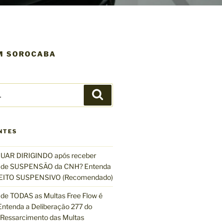
EM SOROCABA
P
e
s
q
NTES
u
i
UAR DIRIGINDO após receber
s
de SUSPENSÃO da CNH? Entenda
a
EFEITO SUSPENSIVO (Recomendado)
r
de TODAS as Multas Free Flow é
ntenda a Deliberação 277 do
essarcimento das Multas