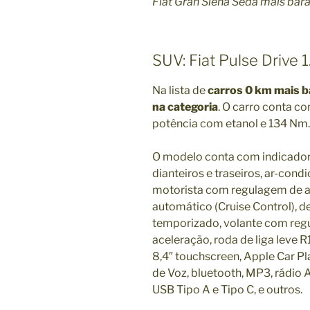
Fiat Gran Siena Sedã mais bar
SUV: Fiat Pulse Drive 
Na lista de
carros 0 km mais b
na categoria
. O carro conta co
potência com etanol e 134 Nm.
O modelo conta com indicador 
dianteiros e traseiros, ar-con
motorista com regulagem de alt
automático (Cruise Control), 
temporizado, volante com regu
aceleração, roda de liga leve R
8,4″ touchscreen, Apple Car P
de Voz, bluetooth, MP3, rádio A
USB Tipo A e Tipo C, e outros.