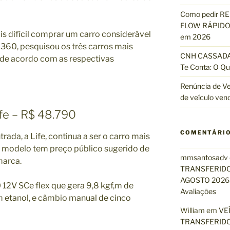
Como pedir R
FLOW RÁPIDO 
s difícil comprar um carro considerável
em 2026
m360, pesquisou os três carros mais
CNH CASSADA?
 de acordo com as respectivas
Te Conta: O Qu
Renúncia de Ve
de veículo ven
ife – R$ 48.790
COMENTÁRI
rada, a Life, continua a ser o carro mais
O modelo tem preço público sugerido de
mmsantosadv
marca.
TRANSFERIDO
AGOSTO 2026 
12V SCe flex que gera 9,8 kgf,m de
Avaliações
 etanol, e câmbio manual de cinco
William
em
VE
TRANSFERIDO