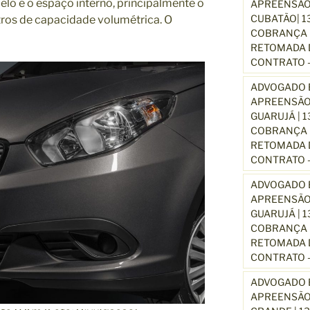
lo é o espaço interno, principalmente o
APREENSÃO
CUBATÃO| 1
tros de capacidade volumétrica. O
COBRANÇA D
RETOMADA D
CONTRATO –
ADVOGADO E
APREENSÃO
GUARUJÁ | 
COBRANÇA D
RETOMADA D
CONTRATO –
ADVOGADO E
APREENSÃO
GUARUJÁ | 
COBRANÇA D
RETOMADA D
CONTRATO –
ADVOGADO E
APREENSÃO