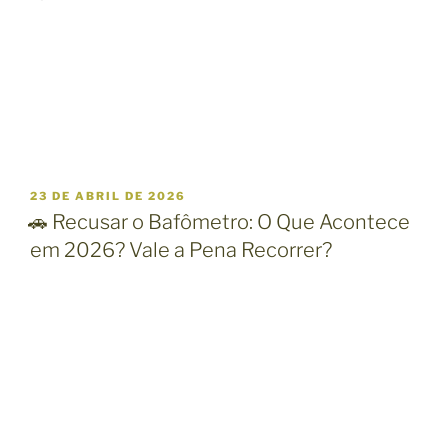
P
23 DE ABRIL DE 2026
U
🚗 Recusar o Bafômetro: O Que Acontece
B
em 2026? Vale a Pena Recorrer?
L
I
C
A
D
O
E
M