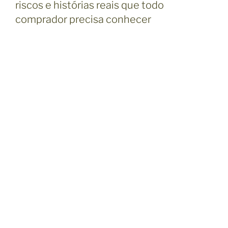
riscos e histórias reais que todo
L
I
comprador precisa conhecer
C
A
D
O
E
M