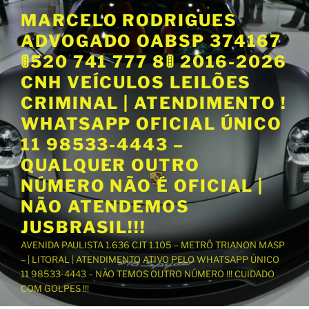
P
MARCELO RODRIGUES
u
ADVOGADO OABSP 374167
l
a
🚦520 741 777 8🚦 2016-2026
r
CNH VEÍCULOS LEILÕES
p
CRIMINAL | ATENDIMENTO !
a
WHATSAPP OFICIAL ÚNICO
r
a
11 98533-4443 –
o
QUALQUER OUTRO
c
NÚMERO NÃO É OFICIAL |
o
NÃO ATENDEMOS
n
t
JUSBRASIL!!!
e
AVENIDA PAULISTA 1.636 CJT 1.105 – METRÔ TRIANON MASP
ú
– | LITORAL | ATENDIMENTO ATIVO PELO WHATSAPP ÚNICO
d
11 98533-4443 – NÃO TEMOS OUTRO NÚMERO !!! CUIDADO
o
COM GOLPES !!!