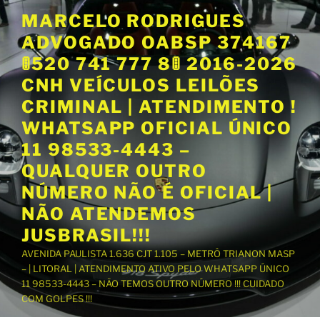
P
MARCELO RODRIGUES
u
ADVOGADO OABSP 374167
l
a
🚦520 741 777 8🚦 2016-2026
r
CNH VEÍCULOS LEILÕES
p
CRIMINAL | ATENDIMENTO !
a
WHATSAPP OFICIAL ÚNICO
r
a
11 98533-4443 –
o
QUALQUER OUTRO
c
NÚMERO NÃO É OFICIAL |
o
NÃO ATENDEMOS
n
t
JUSBRASIL!!!
e
AVENIDA PAULISTA 1.636 CJT 1.105 – METRÔ TRIANON MASP
ú
– | LITORAL | ATENDIMENTO ATIVO PELO WHATSAPP ÚNICO
d
11 98533-4443 – NÃO TEMOS OUTRO NÚMERO !!! CUIDADO
o
COM GOLPES !!!