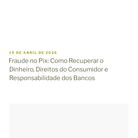
P
19 DE ABRIL DE 2026
U
Fraude no Pix: Como Recuperar o
B
Dinheiro, Direitos do Consumidor e
L
I
Responsabilidade dos Bancos
C
A
D
O
E
M