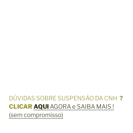
S
S
A
Ç
Ã
O
D
O
D
O
C
U
M
E
DÚVIDAS SOBRE SUSPENSÃO DA CNH
?
N
CLICAR
AQUI
AGORA e SAIBA MAIS !
T
(sem compromisso)
O
D
E