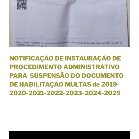
Ã
O
D
E
P
R
O
C
NOTIFICAÇÃO DE INSTAURAÇÃO DE
E
PROCEDIMENTO ADMINISTRATIVO
D
PARA SUSPENSÃO DO DOCUMENTO
I
DE HABILITAÇÃO
MULTAS de 2019-
M
2020-2021-2022-2023-2024-2025
E
N
T
O
A
D
M