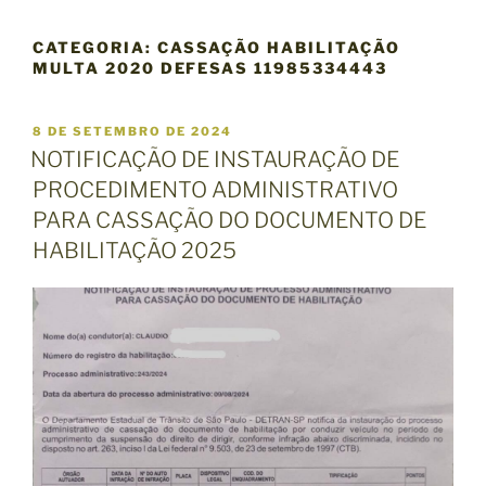
CATEGORIA:
CASSAÇÃO HABILITAÇÃO
MULTA 2020 DEFESAS 11985334443
P
8 DE SETEMBRO DE 2024
U
NOTIFICAÇÃO DE INSTAURAÇÃO DE
B
PROCEDIMENTO ADMINISTRATIVO
L
I
PARA CASSAÇÃO DO DOCUMENTO DE
C
HABILITAÇÃO 2025
A
D
O
E
M