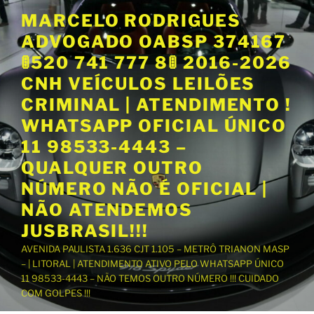
P
MARCELO RODRIGUES
u
ADVOGADO OABSP 374167
l
a
🚦520 741 777 8🚦 2016-2026
r
CNH VEÍCULOS LEILÕES
p
CRIMINAL | ATENDIMENTO !
a
WHATSAPP OFICIAL ÚNICO
r
a
11 98533-4443 –
o
QUALQUER OUTRO
c
NÚMERO NÃO É OFICIAL |
o
NÃO ATENDEMOS
n
t
JUSBRASIL!!!
e
AVENIDA PAULISTA 1.636 CJT 1.105 – METRÔ TRIANON MASP
ú
– | LITORAL | ATENDIMENTO ATIVO PELO WHATSAPP ÚNICO
d
11 98533-4443 – NÃO TEMOS OUTRO NÚMERO !!! CUIDADO
o
COM GOLPES !!!