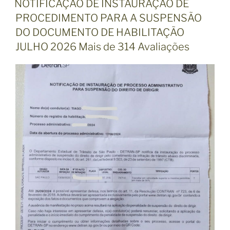
I
NOTIFICAÇÃO DE INSTAURAÇÃO DE
B
F
PROCEDIMENTO PARA A SUSPENSÃO
L
I
I
DO DOCUMENTO DE HABILITAÇÃO
C
C
JULHO 2026 Mais de 314 Avaliações
A
A
D
Ç
O
E
Ã
M
O
D
E
I
N
S
T
A
U
R
A
Ç