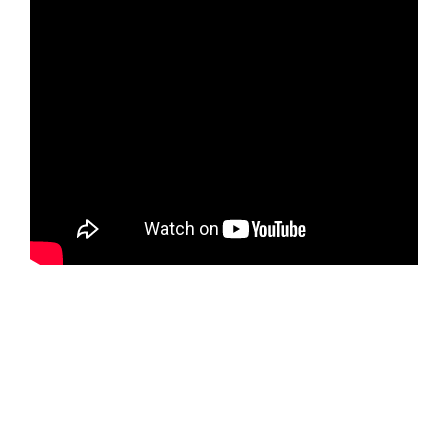
I
N
I
S
T
R
A
T
I
V
O
P
A
R
A
C
A