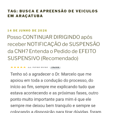
TAG:
BUSCA E APREENSÃO DE VEICULOS
EM ARAÇATUBA
P
14 DE JUNHO DE 2026
U
Posso CONTINUAR DIRIGINDO após
B
receber NOTIFICAÇÃO de SUSPENSÃO
L
I
da CNH? Entenda o Pedido de EFEITO
C
SUSPENSIVO (Recomendado)
A
D
O
E
M