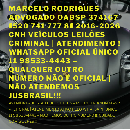
P
MARCELO RODRIGUES
u
ADVOGADO OABSP 374167
l
a
🚦520 741 777 8🚦 2016-2026
r
CNH VEÍCULOS LEILÕES
p
CRIMINAL | ATENDIMENTO !
a
WHATSAPP OFICIAL ÚNICO
r
a
11 98533-4443 –
o
QUALQUER OUTRO
c
NÚMERO NÃO É OFICIAL |
o
NÃO ATENDEMOS
n
t
JUSBRASIL!!!
e
AVENIDA PAULISTA 1.636 CJT 1.105 – METRÔ TRIANON MASP
ú
– | LITORAL | ATENDIMENTO ATIVO PELO WHATSAPP ÚNICO
d
11 98533-4443 – NÃO TEMOS OUTRO NÚMERO !!! CUIDADO
o
COM GOLPES !!!