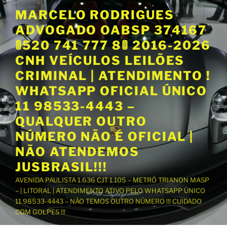
P
MARCELO RODRIGUES
u
ADVOGADO OABSP 374167
l
a
🚦520 741 777 8🚦 2016-2026
r
CNH VEÍCULOS LEILÕES
p
CRIMINAL | ATENDIMENTO !
a
WHATSAPP OFICIAL ÚNICO
r
a
11 98533-4443 –
o
QUALQUER OUTRO
c
NÚMERO NÃO É OFICIAL |
o
NÃO ATENDEMOS
n
t
JUSBRASIL!!!
e
AVENIDA PAULISTA 1.636 CJT 1.105 – METRÔ TRIANON MASP
ú
– | LITORAL | ATENDIMENTO ATIVO PELO WHATSAPP ÚNICO
d
11 98533-4443 – NÃO TEMOS OUTRO NÚMERO !!! CUIDADO
o
COM GOLPES !!!