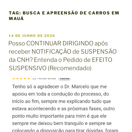
TAG:
BUSCA E APREENSÃO DE CARROS EM
MAUÁ
P
14 DE JUNHO DE 2026
U
Posso CONTINUAR DIRIGINDO após
B
receber NOTIFICAÇÃO de SUSPENSÃO
L
I
da CNH? Entenda o Pedido de EFEITO
C
SUSPENSIVO (Recomendado)
A
D
O
E
M