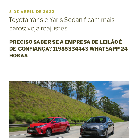
P
8 DE ABRIL DE 2022
U
Toyota Yaris e Yaris Sedan ficam mais
B
caros; veja reajustes
L
I
C
PRECISO SABER SE A EMPRESA DE LEILÃO É
A
DE CONFIANÇA?
11985334443 WHATSAPP 24
D
HORAS
O
E
M