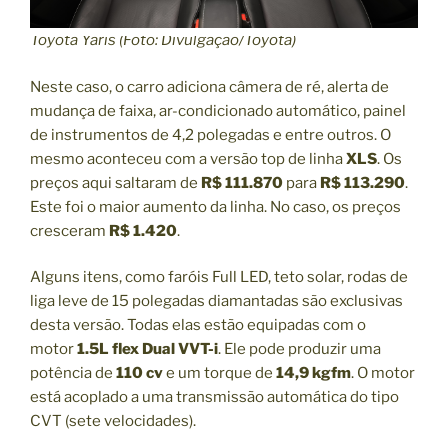
Toyota Yaris (Foto: Divulgação/Toyota)
Neste caso, o carro adiciona câmera de ré, alerta de
mudança de faixa, ar-condicionado automático, painel
de instrumentos de 4,2 polegadas e entre outros. O
mesmo aconteceu com a versão top de linha
XLS
. Os
preços aqui saltaram de
R$ 111.870
para
R$ 113.290
.
Este foi o maior aumento da linha. No caso, os preços
cresceram
R$ 1.420
.
Alguns itens, como faróis Full LED, teto solar, rodas de
liga leve de 15 polegadas diamantadas são exclusivas
desta versão. Todas elas estão equipadas com o
motor
1.5L flex Dual VVT-i
. Ele pode produzir uma
potência de
110 cv
e um torque de
14,9 kgfm
. O motor
está acoplado a uma transmissão automática do tipo
CVT (sete velocidades).