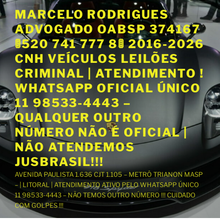
P
MARCELO RODRIGUES
u
ADVOGADO OABSP 374167
l
a
🚦520 741 777 8🚦 2016-2026
r
CNH VEÍCULOS LEILÕES
p
CRIMINAL | ATENDIMENTO !
a
WHATSAPP OFICIAL ÚNICO
r
a
11 98533-4443 –
o
QUALQUER OUTRO
c
NÚMERO NÃO É OFICIAL |
o
NÃO ATENDEMOS
n
t
JUSBRASIL!!!
e
AVENIDA PAULISTA 1.636 CJT 1.105 – METRÔ TRIANON MASP
ú
– | LITORAL | ATENDIMENTO ATIVO PELO WHATSAPP ÚNICO
d
11 98533-4443 – NÃO TEMOS OUTRO NÚMERO !!! CUIDADO
o
COM GOLPES !!!