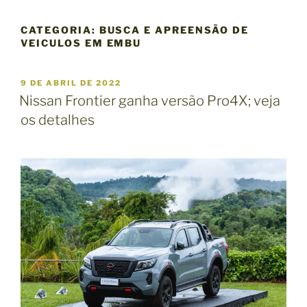
CATEGORIA:
BUSCA E APREENSÃO DE
VEICULOS EM EMBU
P
9 DE ABRIL DE 2022
U
Nissan Frontier ganha versão Pro4X; veja
B
os detalhes
L
I
C
A
D
O
E
M