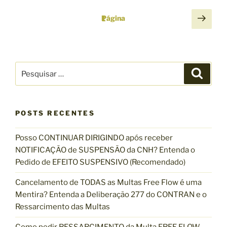
P
P
Página
1
r
a
ó
g
x
i
i
P
P
n
m
e
e
s
a
a
s
q
u
ç
p
q
i
á
s
ã
POSTS RECENTES
u
a
g
r
o
i
i
Posso CONTINUAR DIRIGINDO após receber
s
d
n
NOTIFICAÇÃO de SUSPENSÃO da CNH? Entenda o
a
e
a
Pedido de EFEITO SUSPENSIVO (Recomendado)
r
p
p
Cancelamento de TODAS as Multas Free Flow é uma
o
o
Mentira? Entenda a Deliberação 277 do CONTRAN e o
s
r
Ressarcimento das Multas
t
: