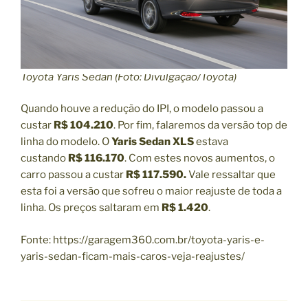
Toyota Yaris Sedan (Foto: Divulgação/Toyota)
Quando houve a redução do IPI, o modelo passou a
custar
R$ 104.210
. Por fim, falaremos da versão top de
linha do modelo. O
Yaris Sedan XLS
estava
custando
R$ 116.170
. Com estes novos aumentos, o
carro passou a custar
R$ 117.590.
Vale ressaltar que
esta foi a versão que sofreu o maior reajuste de toda a
linha. Os preços saltaram em
R$ 1.420
.
Fonte: https://garagem360.com.br/toyota-yaris-e-
yaris-sedan-ficam-mais-caros-veja-reajustes/