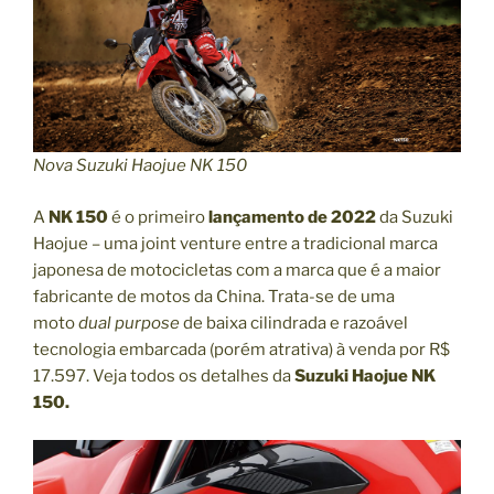
E
N
S
Ã
O
E
Nova Suzuki Haojue NK 150
M
A
A
NK 150
é o primeiro
lançamento de 2022
da Suzuki
L
Haojue – uma joint venture entre a tradicional marca
I
japonesa de motocicletas com a marca que é a maior
E
fabricante de motos da China. Trata-se de uma
N
moto
dual purpose
de baixa cilindrada e razoável
A
tecnologia embarcada (porém atrativa) à venda por R$
Ç
17.597. Veja todos os detalhes da
Suzuki Haojue NK
Ã
150.
O
F
I
D