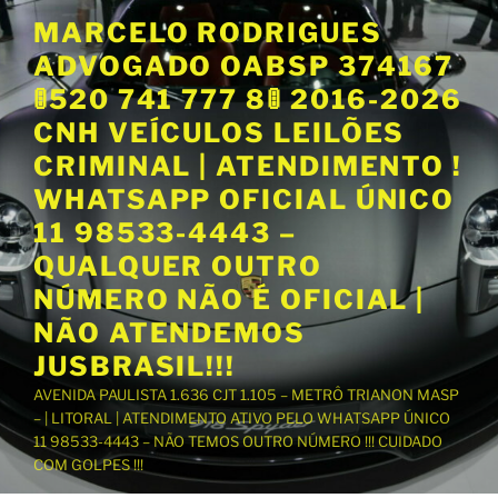
P
MARCELO RODRIGUES
u
ADVOGADO OABSP 374167
l
a
🚦520 741 777 8🚦 2016-2026
r
CNH VEÍCULOS LEILÕES
p
CRIMINAL | ATENDIMENTO !
a
WHATSAPP OFICIAL ÚNICO
r
a
11 98533-4443 –
o
QUALQUER OUTRO
c
NÚMERO NÃO É OFICIAL |
o
NÃO ATENDEMOS
n
t
JUSBRASIL!!!
e
AVENIDA PAULISTA 1.636 CJT 1.105 – METRÔ TRIANON MASP
ú
– | LITORAL | ATENDIMENTO ATIVO PELO WHATSAPP ÚNICO
d
11 98533-4443 – NÃO TEMOS OUTRO NÚMERO !!! CUIDADO
o
COM GOLPES !!!