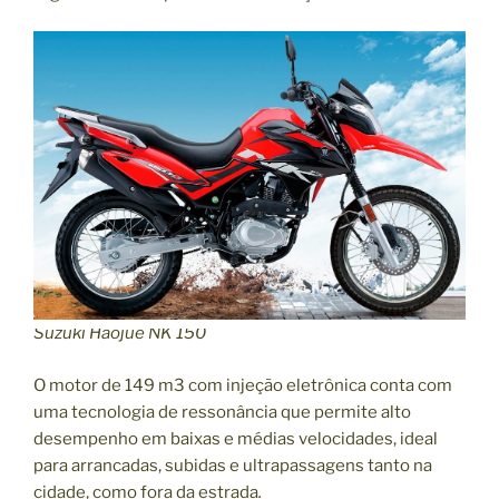
0
2
5
A
d
v
o
g
a
d
o
E
x
Suzuki Haojue NK 150
p
l
O motor de 149 m3 com injeção eletrônica conta com
i
uma tecnologia de ressonância que permite alto
c
desempenho em baixas e médias velocidades, ideal
a
para arrancadas, subidas e ultrapassagens tanto na
”
cidade, como fora da estrada
.