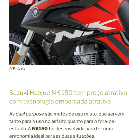
U
C
I
Á
R
I
A
,
o
NK 150
q
u
e
Suzuki Haojue NK 150 tem preço atrativo
f
com tecnologia embarcada atrativa
a
z
As
dual purpose
são motos de uso misto, que servem
e
tanto para o uso no asfalto quanto para o fora-de-
r
estrada. A
NK150
foi desenvolvida para ter uma
2
ergonomia ideal para as duas situações.