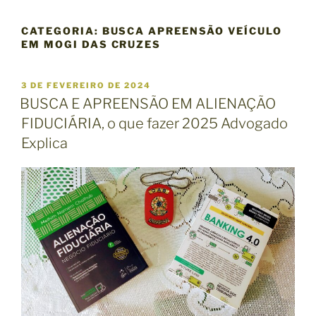
CATEGORIA:
BUSCA APREENSÃO VEÍCULO
EM MOGI DAS CRUZES
P
3 DE FEVEREIRO DE 2024
U
BUSCA E APREENSÃO EM ALIENAÇÃO
B
FIDUCIÁRIA, o que fazer 2025 Advogado
L
I
Explica
C
A
D
O
E
M