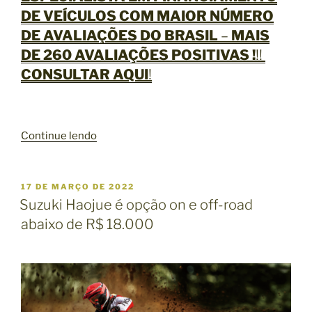
DE VEÍCULOS
COM MAIOR NÚMERO
DE AVALIAÇÕES DO BRASIL
–
MAIS
DE 260 AVALIAÇÕES POSITIVAS !
!!
CONSULTAR AQUI
!
“
Continue lendo
B
U
S
P
17 DE MARÇO DE 2022
U
C
Suzuki Haojue é opção on e off-road
B
A
abaixo de R$ 18.000
L
E
I
C
A
A
P
D
R
O
E
E
M