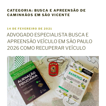
CATEGORIA:
BUSCA E APREENSÃO DE
CAMINHÃOS EM SÃO VICENTE
P
14 DE FEVEREIRO DE 2021
U
ADVOGADO ESPECIALISTA BUSCA E
B
APREENSÃO VEÍCULO EM SÃO PAULO
L
I
2026 COMO RECUPERAR VEÍCULO
C
A
D
O
E
M