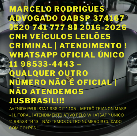
P
MARCELO RODRIGUES
u
ADVOGADO OABSP 374167
l
a
🚦520 741 777 8🚦 2016-2026
r
CNH VEÍCULOS LEILÕES
p
CRIMINAL | ATENDIMENTO !
a
WHATSAPP OFICIAL ÚNICO
r
a
11 98533-4443 –
o
QUALQUER OUTRO
c
NÚMERO NÃO É OFICIAL |
o
NÃO ATENDEMOS
n
t
JUSBRASIL!!!
e
AVENIDA PAULISTA 1.636 CJT 1.105 – METRÔ TRIANON MASP
ú
– | LITORAL | ATENDIMENTO ATIVO PELO WHATSAPP ÚNICO
d
11 98533-4443 – NÃO TEMOS OUTRO NÚMERO !!! CUIDADO
o
COM GOLPES !!!