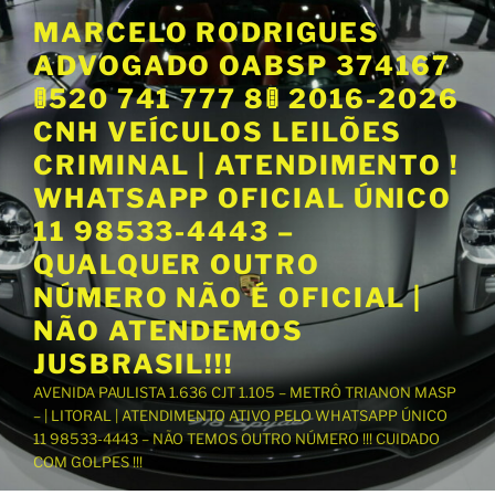
P
MARCELO RODRIGUES
u
ADVOGADO OABSP 374167
l
a
🚦520 741 777 8🚦 2016-2026
r
CNH VEÍCULOS LEILÕES
p
CRIMINAL | ATENDIMENTO !
a
WHATSAPP OFICIAL ÚNICO
r
a
11 98533-4443 –
o
QUALQUER OUTRO
c
NÚMERO NÃO É OFICIAL |
o
NÃO ATENDEMOS
n
t
JUSBRASIL!!!
e
AVENIDA PAULISTA 1.636 CJT 1.105 – METRÔ TRIANON MASP
ú
– | LITORAL | ATENDIMENTO ATIVO PELO WHATSAPP ÚNICO
d
11 98533-4443 – NÃO TEMOS OUTRO NÚMERO !!! CUIDADO
o
COM GOLPES !!!