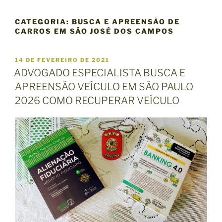
CATEGORIA:
BUSCA E APREENSÃO DE
CARROS EM SÃO JOSÉ DOS CAMPOS
P
14 DE FEVEREIRO DE 2021
U
ADVOGADO ESPECIALISTA BUSCA E
B
APREENSÃO VEÍCULO EM SÃO PAULO
L
I
2026 COMO RECUPERAR VEÍCULO
C
A
D
O
E
M