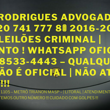
RODRIGUES ADVOGA
20 741 777 8🚦 2016-
LEILÕES CRIMINAL |
NTO ! WHATSAPP OFI
98533-4443 – QUALQ
O É OFICIAL | NÃO 
!!
T 1.105 – METRÔ TRIANON MASP – | LITORAL | ATENDIME
 TEMOS OUTRO NÚMERO !!! CUIDADO COM GOLPES !!!