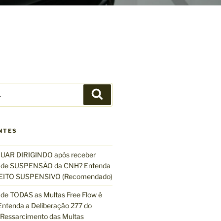
P
e
s
q
NTES
u
i
UAR DIRIGINDO após receber
s
de SUSPENSÃO da CNH? Entenda
a
EFEITO SUSPENSIVO (Recomendado)
r
de TODAS as Multas Free Flow é
ntenda a Deliberação 277 do
essarcimento das Multas