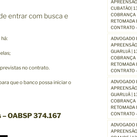
APREENSÃO
CUBATÃO| 1
COBRANÇA D
de entrar com busca e
RETOMADA D
CONTRATO –
 há:
ADVOGADO E
APREENSÃO
GUARUJÁ | 
elas;
COBRANÇA D
RETOMADA D
revistas no contrato.
CONTRATO –
ADVOGADO E
para que o banco possa iniciar o
APREENSÃO
GUARUJÁ | 
COBRANÇA D
RETOMADA D
CONTRATO –
s – OABSP 374.167
ADVOGADO E
APREENSÃO