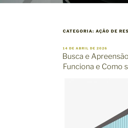
CATEGORIA:
AÇÃO DE RE
P
14 DE ABRIL DE 2026
U
Busca e Apreensão
B
L
Funciona e Como 
I
C
A
D
O
E
M