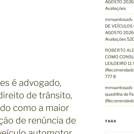
AGOSTO 2026 
Avaliações
mmsantosadv
DE VEÍCULOS 
AGOSTO 2026 
Avaliações 520
ROBERTO AL
COMO CONSUL
LEILOEIRO 11
(Recomendado)
777 8
es é advogado,
mmsantosadv
ireito de trânsito,
quadrilha de Fa
(Recomendado
ido como a maior
ção de renúncia de
TAGS
veículo automotor,