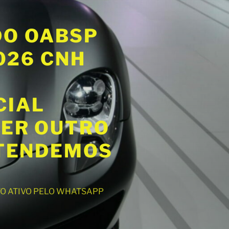
DO OABSP
2026 CNH
CIAL
UER OUTRO
ATENDEMOS
NTO ATIVO PELO WHATSAPP