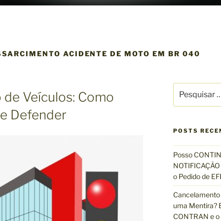
SSARCIMENTO ACIDENTE DE MOTO EM BR 040
P
 de Veículos: Como
e
s
se Defender
q
u
POSTS RECE
i
s
Posso CONTIN
a
NOTIFICAÇÃO 
r
o Pedido de 
p
Cancelamento 
o
uma Mentira? E
r
CONTRAN e o R
: