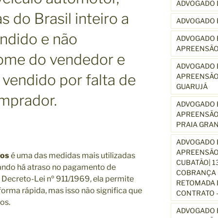
ADVOGADO 
 do Brasil inteiro a
ADVOGADO 
endido e não
ADVOGADO E
APREENSÃO
nome do vendedor e
ADVOGADO E
 vendido por falta de
APREENSÃO
GUARUJÁ
omprador.
ADVOGADO E
APREENSÃO
PRAIA GRA
ADVOGADO E
APREENSÃO
los
é uma das medidas mais utilizadas
CUBATÃO| 1
quando há atraso no pagamento de
COBRANÇA D
 Decreto-Lei nº 911/1969, ela permite
RETOMADA D
orma rápida, mas isso não significa que
CONTRATO –
os.
ADVOGADO E