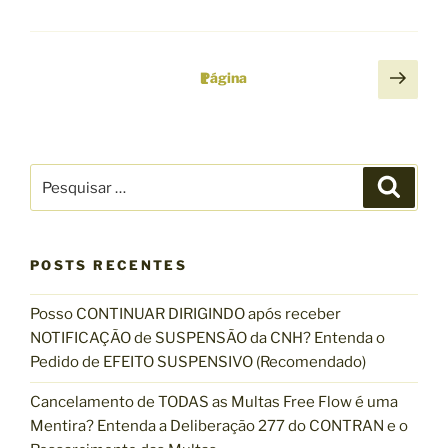
P
P
Página
1
r
a
ó
g
x
i
i
P
P
n
m
e
e
s
a
a
s
q
u
ç
p
q
i
á
s
ã
POSTS RECENTES
u
a
g
r
o
i
i
Posso CONTINUAR DIRIGINDO após receber
s
d
n
NOTIFICAÇÃO de SUSPENSÃO da CNH? Entenda o
a
e
a
Pedido de EFEITO SUSPENSIVO (Recomendado)
r
p
p
Cancelamento de TODAS as Multas Free Flow é uma
o
o
Mentira? Entenda a Deliberação 277 do CONTRAN e o
s
r