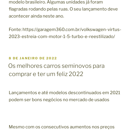
modelo brasileiro. Algumas unidades já foram
flagradas rodando pelas ruas. O seu lançamento deve
acontecer ainda neste ano.
Fonte: https://garagem360.com.br/volkswagen-virtus-
2023-estreia-com-motor-1-5-turbo-e-reestilizado/
P
8 DE JANEIRO DE 2022
U
Os melhores carros seminovos para
B
comprar e ter um feliz 2022
L
I
C
A
Lançamentos e até modelos descontinuados em 2021
D
podem ser bons negócios no mercado de usados
O
E
M
Mesmo com os consecutivos aumentos nos preços