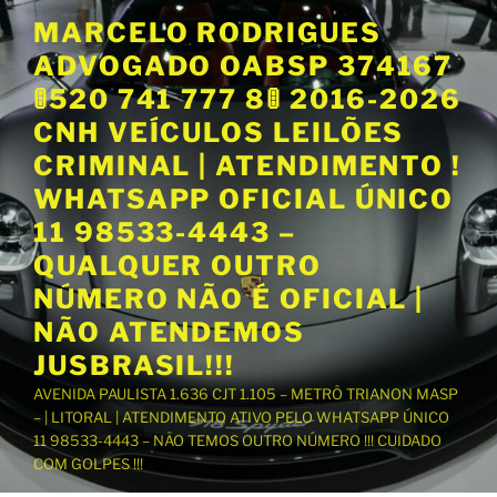
P
MARCELO RODRIGUES
u
ADVOGADO OABSP 374167
l
a
🚦520 741 777 8🚦 2016-2026
r
CNH VEÍCULOS LEILÕES
p
CRIMINAL | ATENDIMENTO !
a
WHATSAPP OFICIAL ÚNICO
r
a
11 98533-4443 –
o
QUALQUER OUTRO
c
NÚMERO NÃO É OFICIAL |
o
NÃO ATENDEMOS
n
t
JUSBRASIL!!!
e
AVENIDA PAULISTA 1.636 CJT 1.105 – METRÔ TRIANON MASP
ú
– | LITORAL | ATENDIMENTO ATIVO PELO WHATSAPP ÚNICO
d
11 98533-4443 – NÃO TEMOS OUTRO NÚMERO !!! CUIDADO
o
COM GOLPES !!!