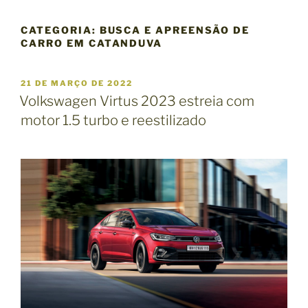
CATEGORIA:
BUSCA E APREENSÃO DE
CARRO EM CATANDUVA
P
21 DE MARÇO DE 2022
U
Volkswagen Virtus 2023 estreia com
B
motor 1.5 turbo e reestilizado
L
I
C
A
D
O
E
M