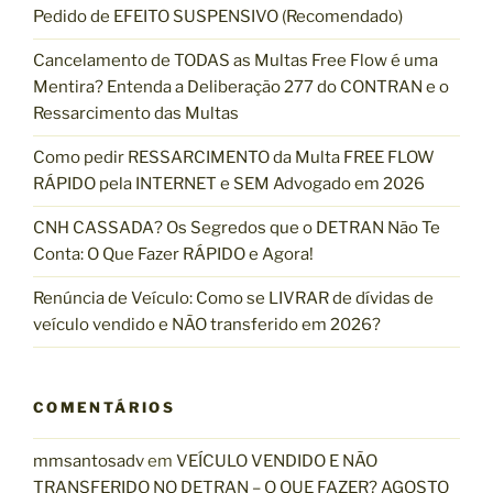
Pedido de EFEITO SUSPENSIVO (Recomendado)
r
p
Cancelamento de TODAS as Multas Free Flow é uma
o
Mentira? Entenda a Deliberação 277 do CONTRAN e o
r
Ressarcimento das Multas
:
Como pedir RESSARCIMENTO da Multa FREE FLOW
RÁPIDO pela INTERNET e SEM Advogado em 2026
CNH CASSADA? Os Segredos que o DETRAN Não Te
Conta: O Que Fazer RÁPIDO e Agora!
Renúncia de Veículo: Como se LIVRAR de dívidas de
veículo vendido e NÃO transferido em 2026?
COMENTÁRIOS
mmsantosadv
em
VEÍCULO VENDIDO E NÃO
TRANSFERIDO NO DETRAN – O QUE FAZER? AGOSTO