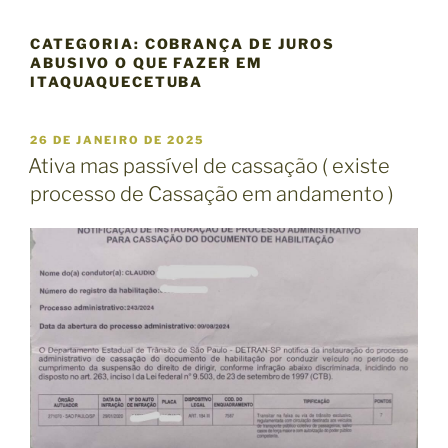
CATEGORIA:
COBRANÇA DE JUROS
ABUSIVO O QUE FAZER EM
ITAQUAQUECETUBA
P
26 DE JANEIRO DE 2025
U
Ativa mas passível de cassação ( existe
B
processo de Cassação em andamento )
L
I
C
A
D
O
E
M