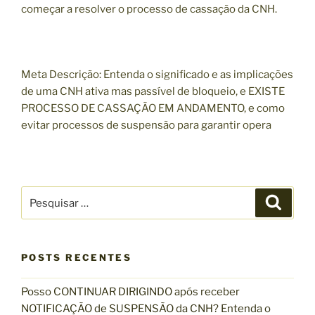
começar a resolver o processo de cassação da CNH.
Meta Descrição: Entenda o significado e as implicações
de uma CNH ativa mas passível de bloqueio, e EXISTE
PROCESSO DE CASSAÇÃO EM ANDAMENTO, e como
evitar processos de suspensão para garantir opera
P
P
e
e
s
s
q
u
q
i
s
POSTS RECENTES
u
a
r
i
Posso CONTINUAR DIRIGINDO após receber
s
NOTIFICAÇÃO de SUSPENSÃO da CNH? Entenda o
a