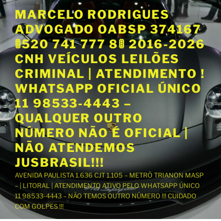
P
MARCELO RODRIGUES
u
ADVOGADO OABSP 374167
l
a
🚦520 741 777 8🚦 2016-2026
r
CNH VEÍCULOS LEILÕES
p
CRIMINAL | ATENDIMENTO !
a
WHATSAPP OFICIAL ÚNICO
r
a
11 98533-4443 –
o
QUALQUER OUTRO
c
NÚMERO NÃO É OFICIAL |
o
NÃO ATENDEMOS
n
t
JUSBRASIL!!!
e
AVENIDA PAULISTA 1.636 CJT 1.105 – METRÔ TRIANON MASP
ú
– | LITORAL | ATENDIMENTO ATIVO PELO WHATSAPP ÚNICO
d
11 98533-4443 – NÃO TEMOS OUTRO NÚMERO !!! CUIDADO
o
COM GOLPES !!!