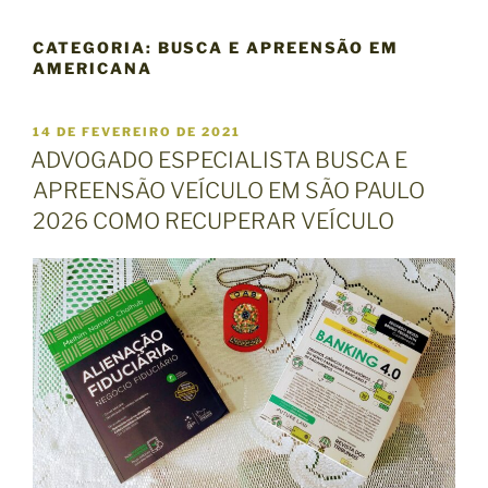
CATEGORIA:
BUSCA E APREENSÃO EM
AMERICANA
P
14 DE FEVEREIRO DE 2021
U
ADVOGADO ESPECIALISTA BUSCA E
B
APREENSÃO VEÍCULO EM SÃO PAULO
L
I
2026 COMO RECUPERAR VEÍCULO
C
A
D
O
E
M