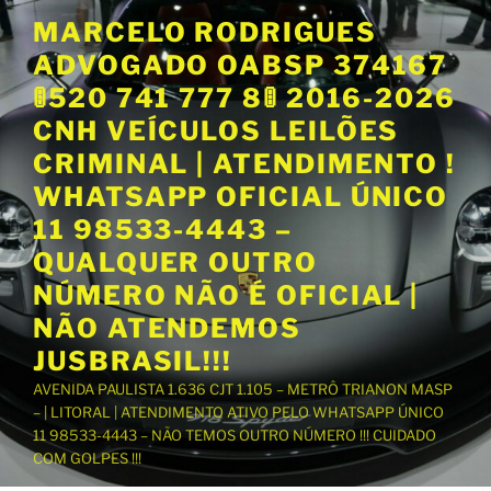
P
MARCELO RODRIGUES
u
ADVOGADO OABSP 374167
l
a
🚦520 741 777 8🚦 2016-2026
r
CNH VEÍCULOS LEILÕES
p
CRIMINAL | ATENDIMENTO !
a
WHATSAPP OFICIAL ÚNICO
r
a
11 98533-4443 –
o
QUALQUER OUTRO
c
NÚMERO NÃO É OFICIAL |
o
NÃO ATENDEMOS
n
t
JUSBRASIL!!!
e
AVENIDA PAULISTA 1.636 CJT 1.105 – METRÔ TRIANON MASP
ú
– | LITORAL | ATENDIMENTO ATIVO PELO WHATSAPP ÚNICO
d
11 98533-4443 – NÃO TEMOS OUTRO NÚMERO !!! CUIDADO
o
COM GOLPES !!!