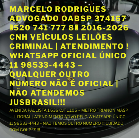
P
MARCELO RODRIGUES
u
ADVOGADO OABSP 374167
l
a
🚦520 741 777 8🚦 2016-2026
r
CNH VEÍCULOS LEILÕES
p
CRIMINAL | ATENDIMENTO !
a
WHATSAPP OFICIAL ÚNICO
r
a
11 98533-4443 –
o
QUALQUER OUTRO
c
NÚMERO NÃO É OFICIAL |
o
NÃO ATENDEMOS
n
t
JUSBRASIL!!!
e
AVENIDA PAULISTA 1.636 CJT 1.105 – METRÔ TRIANON MASP
ú
– | LITORAL | ATENDIMENTO ATIVO PELO WHATSAPP ÚNICO
d
11 98533-4443 – NÃO TEMOS OUTRO NÚMERO !!! CUIDADO
o
COM GOLPES !!!