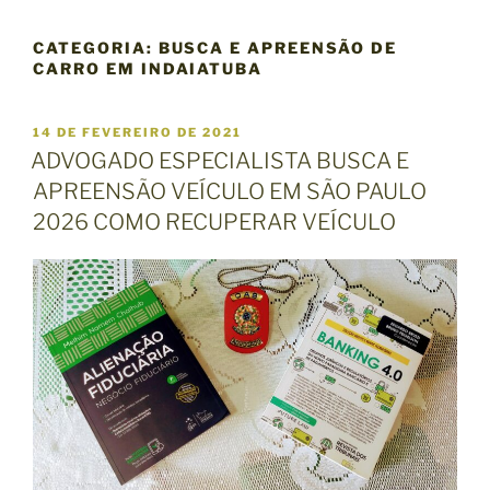
CATEGORIA:
BUSCA E APREENSÃO DE
CARRO EM INDAIATUBA
P
14 DE FEVEREIRO DE 2021
U
ADVOGADO ESPECIALISTA BUSCA E
B
APREENSÃO VEÍCULO EM SÃO PAULO
L
I
2026 COMO RECUPERAR VEÍCULO
C
A
D
O
E
M