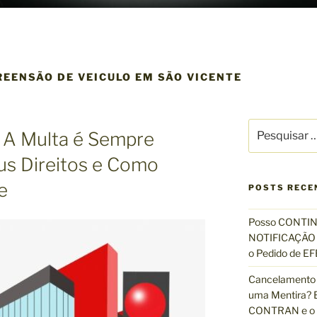
REENSÃO DE VEICULO EM SÃO VICENTE
P
: A Multa é Sempre
e
s
us Direitos e Como
q
e
u
POSTS RECE
i
s
Posso CONTIN
a
NOTIFICAÇÃO 
r
o Pedido de 
p
Cancelamento 
o
uma Mentira? E
r
CONTRAN e o R
: