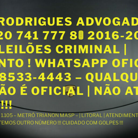
RODRIGUES ADVOGA
20 741 777 8🚦 2016-
LEILÕES CRIMINAL |
NTO ! WHATSAPP OFI
98533-4443 – QUALQ
O É OFICIAL | NÃO 
!!
T 1.105 – METRÔ TRIANON MASP – | LITORAL | ATENDIME
 TEMOS OUTRO NÚMERO !!! CUIDADO COM GOLPES !!!