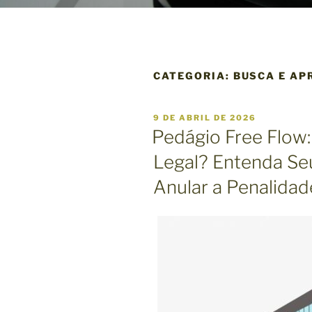
CATEGORIA:
BUSCA E AP
P
9 DE ABRIL DE 2026
U
Pedágio Free Flow
B
L
Legal? Entenda Se
I
C
Anular a Penalidad
A
D
O
E
M