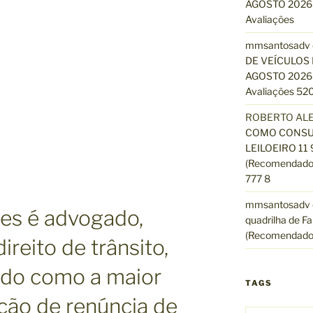
AGOSTO 2026 
Avaliações
mmsantosadv
DE VEÍCULOS 
AGOSTO 2026 
Avaliações 520
ROBERTO AL
COMO CONSUL
LEILOEIRO 11
(Recomendado)
777 8
mmsantosadv
es é advogado,
quadrilha de Fa
(Recomendado
ireito de trânsito,
ido como a maior
TAGS
ção de renúncia de