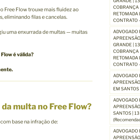
GRANDE | 1
COBRANÇA D
co
Free Flow
trouxe mais fluidez ao
RETOMADA D
s, eliminando filas e cancelas.
CONTRATO –
ADVOGADO E
giu uma enxurrada de multas — muitas
APREENSÃO
GRANDE | 1
COBRANÇA D
 Flow é válida?
RETOMADA D
CONTRATO –
ente.
ADVOGADO E
APREENSÃO
EM SANTOS 
ADVOGADO E
l da multa no Free Flow?
APREENSÃO
SANTOS | 1
(Recomendad
 com base na infração de:
ADVOGADO E
APREENSÃO 