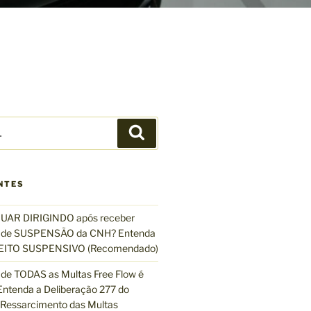
P
e
s
q
NTES
u
i
UAR DIRIGINDO após receber
s
de SUSPENSÃO da CNH? Entenda
a
EFEITO SUSPENSIVO (Recomendado)
r
de TODAS as Multas Free Flow é
ntenda a Deliberação 277 do
essarcimento das Multas