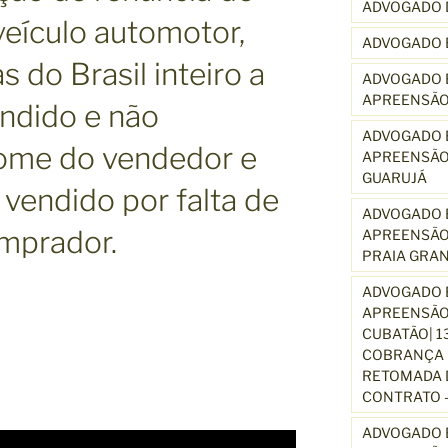
ADVOGADO 
veículo automotor,
ADVOGADO 
 do Brasil inteiro a
ADVOGADO E
APREENSÃO
endido e não
ADVOGADO E
nome do vendedor e
APREENSÃO
GUARUJÁ
 vendido por falta de
ADVOGADO E
omprador.
APREENSÃO
PRAIA GRA
ADVOGADO E
APREENSÃO
CUBATÃO| 1
COBRANÇA D
RETOMADA D
CONTRATO –
ADVOGADO E