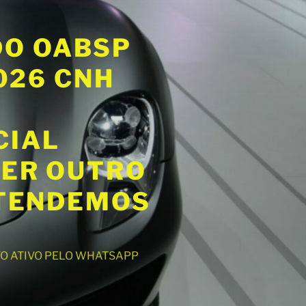
DO OABSP
2026 CNH
CIAL
UER OUTRO
ATENDEMOS
NTO ATIVO PELO WHATSAPP