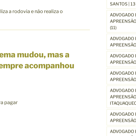
SANTOS | 1
liza a rodovia e não realiza o
ADVOGADO E
APREENSÃO 
(11)
ADVOGADO E
APREENSÃO 
stema mudou, mas a
ADVOGADO E
APREENSÃO
sempre acompanhou
ADVOGADO E
APREENSÃO
ADVOGADO E
APREENSÃO 
va pagar
ITAQUAQUE
ADVOGADO E
APREENSÃO 
ADVOGADO E