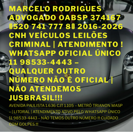
P
MARCELO RODRIGUES
u
ADVOGADO OABSP 374167
l
a
🚦520 741 777 8🚦 2016-2026
r
CNH VEÍCULOS LEILÕES
p
CRIMINAL | ATENDIMENTO !
a
WHATSAPP OFICIAL ÚNICO
r
a
11 98533-4443 –
o
QUALQUER OUTRO
c
NÚMERO NÃO É OFICIAL |
o
NÃO ATENDEMOS
n
t
JUSBRASIL!!!
e
AVENIDA PAULISTA 1.636 CJT 1.105 – METRÔ TRIANON MASP
ú
– | LITORAL | ATENDIMENTO ATIVO PELO WHATSAPP ÚNICO
d
11 98533-4443 – NÃO TEMOS OUTRO NÚMERO !!! CUIDADO
o
COM GOLPES !!!