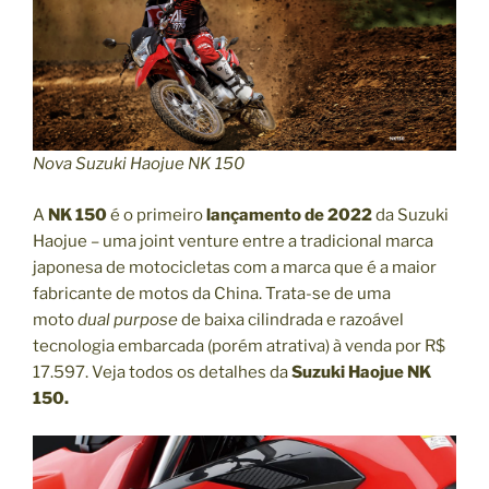
E
N
S
Ã
O
E
Nova Suzuki Haojue NK 150
M
A
A
NK 150
é o primeiro
lançamento de 2022
da Suzuki
L
Haojue – uma joint venture entre a tradicional marca
I
japonesa de motocicletas com a marca que é a maior
E
fabricante de motos da China. Trata-se de uma
N
moto
dual purpose
de baixa cilindrada e razoável
A
tecnologia embarcada (porém atrativa) à venda por R$
Ç
17.597. Veja todos os detalhes da
Suzuki Haojue NK
Ã
150.
O
F
I
D