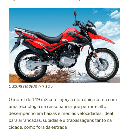
0
2
5
A
d
v
o
g
a
d
o
E
x
Suzuki Haojue NK 150
p
l
O motor de 149 m3 com injeção eletrônica conta com
i
uma tecnologia de ressonância que permite alto
c
desempenho em baixas e médias velocidades, ideal
a
para arrancadas, subidas e ultrapassagens tanto na
”
cidade, como fora da estrada
.