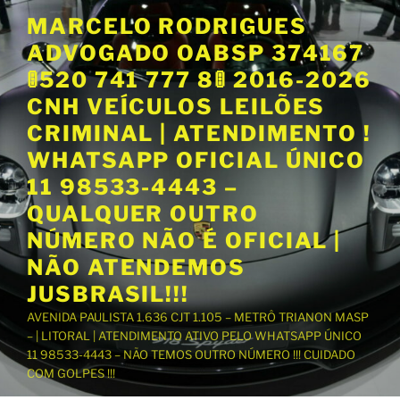
P
MARCELO RODRIGUES
u
ADVOGADO OABSP 374167
l
a
🚦520 741 777 8🚦 2016-2026
r
CNH VEÍCULOS LEILÕES
p
CRIMINAL | ATENDIMENTO !
a
WHATSAPP OFICIAL ÚNICO
r
a
11 98533-4443 –
o
QUALQUER OUTRO
c
NÚMERO NÃO É OFICIAL |
o
NÃO ATENDEMOS
n
t
JUSBRASIL!!!
e
AVENIDA PAULISTA 1.636 CJT 1.105 – METRÔ TRIANON MASP
ú
– | LITORAL | ATENDIMENTO ATIVO PELO WHATSAPP ÚNICO
d
11 98533-4443 – NÃO TEMOS OUTRO NÚMERO !!! CUIDADO
o
COM GOLPES !!!