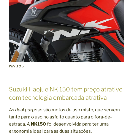
U
C
I
Á
R
I
A
,
o
NK 150
q
u
e
Suzuki Haojue NK 150 tem preço atrativo
f
com tecnologia embarcada atrativa
a
z
As
dual purpose
são motos de uso misto, que servem
e
tanto para o uso no asfalto quanto para o fora-de-
r
estrada. A
NK150
foi desenvolvida para ter uma
2
ergonomia ideal para as duas situações.