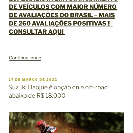
DE VEÍCULOS
COM MAIOR NÚMERO
DE AVALIAÇÕES DO BRASIL
–
MAIS
DE 260 AVALIAÇÕES POSITIVAS !
!!
CONSULTAR AQUI
!
“
Continue lendo
B
U
S
P
17 DE MARÇO DE 2022
U
C
Suzuki Haojue é opção on e off-road
B
A
abaixo de R$ 18.000
L
E
I
C
A
A
P
D
R
O
E
E
M