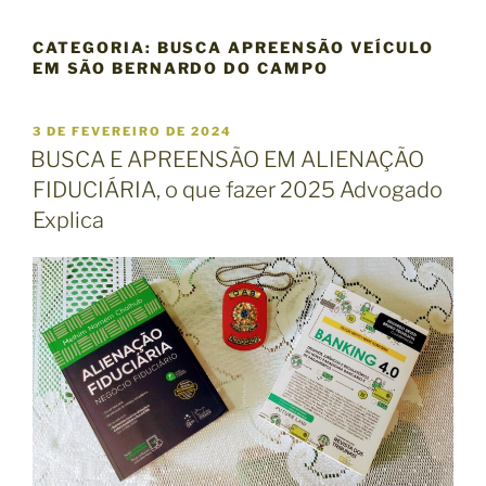
CATEGORIA:
BUSCA APREENSÃO VEÍCULO
EM SÃO BERNARDO DO CAMPO
P
3 DE FEVEREIRO DE 2024
U
BUSCA E APREENSÃO EM ALIENAÇÃO
B
FIDUCIÁRIA, o que fazer 2025 Advogado
L
I
Explica
C
A
D
O
E
M