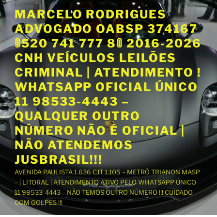
P
MARCELO RODRIGUES
u
ADVOGADO OABSP 374167
l
a
🚦520 741 777 8🚦 2016-2026
r
CNH VEÍCULOS LEILÕES
p
CRIMINAL | ATENDIMENTO !
a
WHATSAPP OFICIAL ÚNICO
r
a
11 98533-4443 –
o
QUALQUER OUTRO
c
NÚMERO NÃO É OFICIAL |
o
NÃO ATENDEMOS
n
t
JUSBRASIL!!!
e
AVENIDA PAULISTA 1.636 CJT 1.105 – METRÔ TRIANON MASP
ú
– | LITORAL | ATENDIMENTO ATIVO PELO WHATSAPP ÚNICO
d
11 98533-4443 – NÃO TEMOS OUTRO NÚMERO !!! CUIDADO
o
COM GOLPES !!!