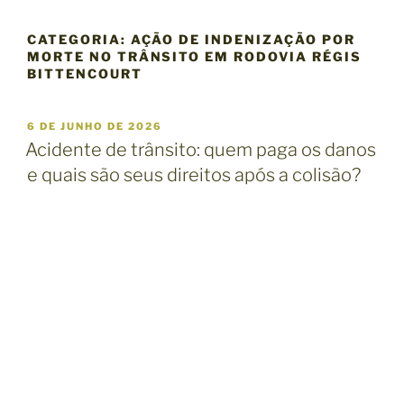
CATEGORIA:
AÇÃO DE INDENIZAÇÃO POR
MORTE NO TRÂNSITO EM RODOVIA RÉGIS
BITTENCOURT
P
6 DE JUNHO DE 2026
U
Acidente de trânsito: quem paga os danos
B
e quais são seus direitos após a colisão?
L
I
C
A
D
O
E
M