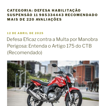
CATEGORIA:
DEFESA HABILITAÇÃO
SUSPENSÃO 11 985334443 RECOMENDADO
MAIS DE 220 AVALIAÇÕES
P
12 DE ABRIL DE 2025
U
Defesa Eficaz contra a Multa por Manobra
B
Perigosa: Entenda o Artigo 175 do CTB
L
I
(Recomendado)
C
A
D
O
E
M