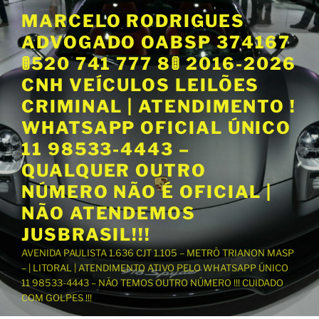
P
MARCELO RODRIGUES
u
ADVOGADO OABSP 374167
l
a
🚦520 741 777 8🚦 2016-2026
r
CNH VEÍCULOS LEILÕES
p
CRIMINAL | ATENDIMENTO !
a
WHATSAPP OFICIAL ÚNICO
r
a
11 98533-4443 –
o
QUALQUER OUTRO
c
NÚMERO NÃO É OFICIAL |
o
NÃO ATENDEMOS
n
t
JUSBRASIL!!!
e
AVENIDA PAULISTA 1.636 CJT 1.105 – METRÔ TRIANON MASP
ú
– | LITORAL | ATENDIMENTO ATIVO PELO WHATSAPP ÚNICO
d
11 98533-4443 – NÃO TEMOS OUTRO NÚMERO !!! CUIDADO
o
COM GOLPES !!!