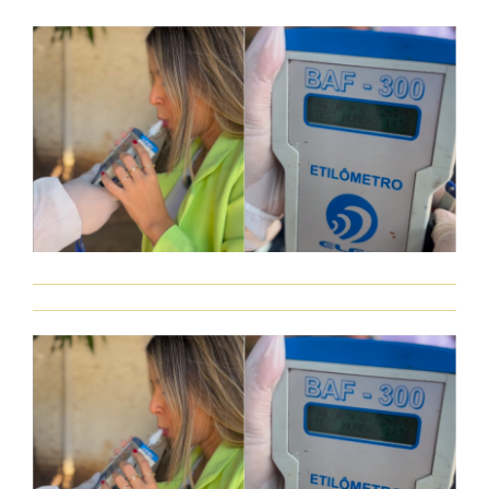
A
D
O
E
M