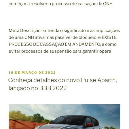
começar a resolver o processo de cassação da CNH.
Meta Descrição: Entenda o significado e as implicações
de uma CNH ativa mas passível de bloqueio, e EXISTE
PROCESSO DE CASSAÇÃO EM ANDAMENTO, e como
evitar processos de suspensão para garantir opera
P
16 DE MARÇO DE 2022
U
Conheça detalhes do novo Pulse Abarth,
B
lançado no BBB 2022
L
I
C
A
D
O
E
M