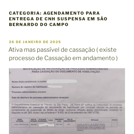
CATEGORIA:
AGENDAMENTO PARA
ENTREGA DE CNH SUSPENSA EM SÃO
BERNARDO DO CAMPO
P
26 DE JANEIRO DE 2025
U
Ativa mas passível de cassação ( existe
B
processo de Cassação em andamento )
L
I
C
A
D
O
E
M