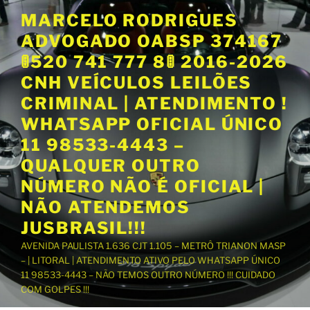
P
MARCELO RODRIGUES
u
ADVOGADO OABSP 374167
l
a
🚦520 741 777 8🚦 2016-2026
r
CNH VEÍCULOS LEILÕES
p
CRIMINAL | ATENDIMENTO !
a
WHATSAPP OFICIAL ÚNICO
r
a
11 98533-4443 –
o
QUALQUER OUTRO
c
NÚMERO NÃO É OFICIAL |
o
NÃO ATENDEMOS
n
t
JUSBRASIL!!!
e
AVENIDA PAULISTA 1.636 CJT 1.105 – METRÔ TRIANON MASP
ú
– | LITORAL | ATENDIMENTO ATIVO PELO WHATSAPP ÚNICO
d
11 98533-4443 – NÃO TEMOS OUTRO NÚMERO !!! CUIDADO
o
COM GOLPES !!!