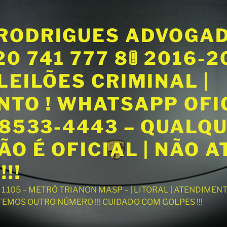
RODRIGUES ADVOGA
20 741 777 8🚦 2016-
LEILÕES CRIMINAL |
NTO ! WHATSAPP OFI
98533-4443 – QUALQ
O É OFICIAL | NÃO 
!!
T 1.105 – METRÔ TRIANON MASP – | LITORAL | ATENDIME
 TEMOS OUTRO NÚMERO !!! CUIDADO COM GOLPES !!!