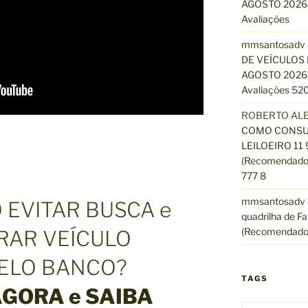
AGOSTO 2026 
Avaliações
mmsantosadv
DE VEÍCULOS 
AGOSTO 2026 
Avaliações 520
ROBERTO AL
COMO CONSUL
LEILOEIRO 11
(Recomendado)
777 8
mmsantosadv
 EVITAR BUSCA e
quadrilha de Fa
(Recomendado
RAR VEÍCULO
ELO BANCO?
TAGS
AGORA e SAIBA