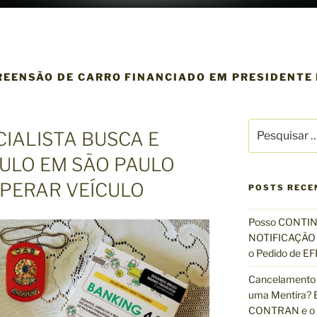
REENSÃO DE CARRO FINANCIADO EM PRESIDENTE
P
IALISTA BUSCA E
e
s
ULO EM SÃO PAULO
q
PERAR VEÍCULO
u
POSTS RECE
i
s
Posso CONTIN
a
NOTIFICAÇÃO 
r
o Pedido de 
p
Cancelamento 
o
uma Mentira? E
r
CONTRAN e o R
: