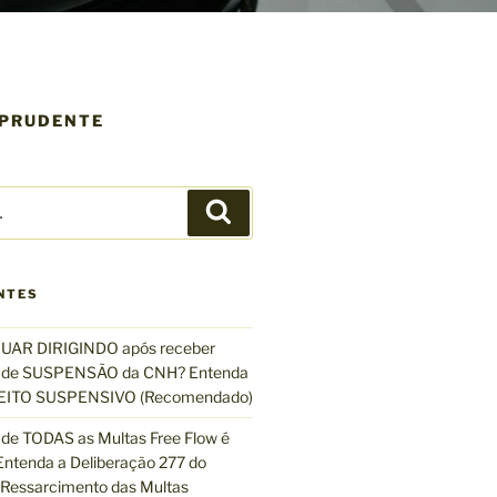
 PRUDENTE
P
e
s
q
NTES
u
i
UAR DIRIGINDO após receber
s
de SUSPENSÃO da CNH? Entenda
a
EFEITO SUSPENSIVO (Recomendado)
r
de TODAS as Multas Free Flow é
ntenda a Deliberação 277 do
essarcimento das Multas