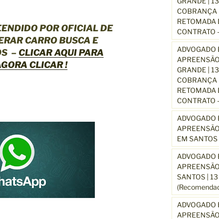
GRANDE | 1
COBRANÇA D
RETOMADA D
EENDIDO POR OFICIAL DE
CONTRATO –
ERAR CARRO BUSCA E
ADVOGADO E
OS –
CLICAR AQUI
PARA
APREENSÃO
GORA CLICAR !
GRANDE | 1
COBRANÇA D
RETOMADA D
CONTRATO –
ADVOGADO E
APREENSÃO
EM SANTOS 
ADVOGADO E
APREENSÃO
SANTOS | 1
(Recomendad
ADVOGADO E
APREENSÃO 