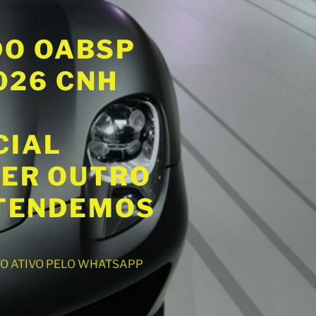
DO OABSP
2026 CNH
CIAL
UER OUTRO
ATENDEMOS
NTO ATIVO PELO WHATSAPP