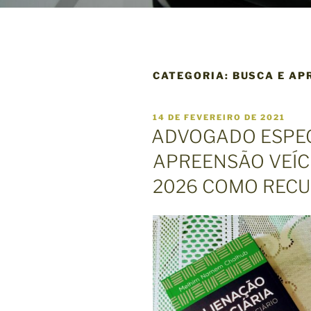
CATEGORIA:
BUSCA E AP
P
14 DE FEVEREIRO DE 2021
U
ADVOGADO ESPEC
B
L
APREENSÃO VEÍC
I
C
2026 COMO RECU
A
D
O
E
M