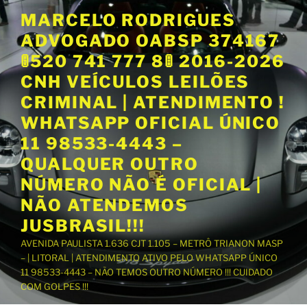
P
MARCELO RODRIGUES
u
ADVOGADO OABSP 374167
l
a
🚦520 741 777 8🚦 2016-2026
r
CNH VEÍCULOS LEILÕES
p
CRIMINAL | ATENDIMENTO !
a
WHATSAPP OFICIAL ÚNICO
r
a
11 98533-4443 –
o
QUALQUER OUTRO
c
NÚMERO NÃO É OFICIAL |
o
NÃO ATENDEMOS
n
t
JUSBRASIL!!!
e
AVENIDA PAULISTA 1.636 CJT 1.105 – METRÔ TRIANON MASP
ú
– | LITORAL | ATENDIMENTO ATIVO PELO WHATSAPP ÚNICO
d
11 98533-4443 – NÃO TEMOS OUTRO NÚMERO !!! CUIDADO
o
COM GOLPES !!!