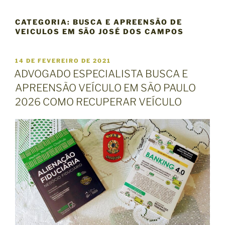
CATEGORIA:
BUSCA E APREENSÃO DE
VEICULOS EM SÃO JOSÉ DOS CAMPOS
P
14 DE FEVEREIRO DE 2021
U
ADVOGADO ESPECIALISTA BUSCA E
B
APREENSÃO VEÍCULO EM SÃO PAULO
L
I
2026 COMO RECUPERAR VEÍCULO
C
A
D
O
E
M