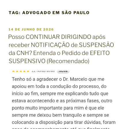
TAG:
ADVOGADO EM SÃO PAULO
P
14 DE JUNHO DE 2026
U
Posso CONTINUAR DIRIGINDO após
B
receber NOTIFICAÇÃO de SUSPENSÃO
L
I
da CNH? Entenda o Pedido de EFEITO
C
SUSPENSIVO (Recomendado)
A
D
O
E
M