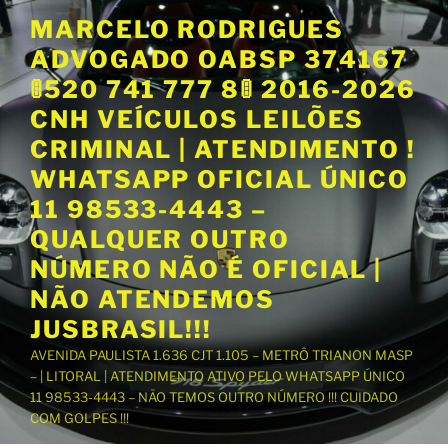
P
MARCELO RODRIGUES
u
ADVOGADO OABSP 374167
l
a
🚦520 741 777 8🚦 2016-2026
r
CNH VEÍCULOS LEILÕES
p
CRIMINAL | ATENDIMENTO !
a
WHATSAPP OFICIAL ÚNICO
r
a
11 98533-4443 –
o
QUALQUER OUTRO
c
NÚMERO NÃO É OFICIAL |
o
NÃO ATENDEMOS
n
t
JUSBRASIL!!!
e
AVENIDA PAULISTA 1.636 CJT 1.105 – METRÔ TRIANON MASP
ú
– | LITORAL | ATENDIMENTO ATIVO PELO WHATSAPP ÚNICO
d
11 98533-4443 – NÃO TEMOS OUTRO NÚMERO !!! CUIDADO
o
COM GOLPES !!!