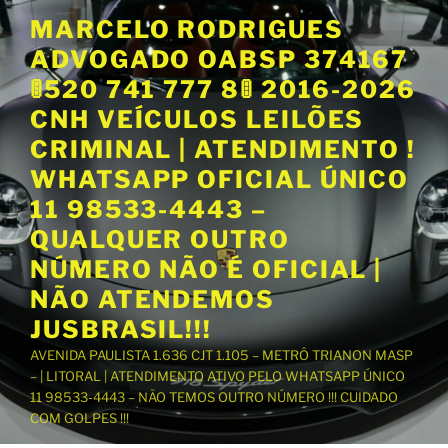
P
MARCELO RODRIGUES
u
ADVOGADO OABSP 374167
l
a
🚦520 741 777 8🚦 2016-2026
r
CNH VEÍCULOS LEILÕES
p
CRIMINAL | ATENDIMENTO !
a
WHATSAPP OFICIAL ÚNICO
r
a
11 98533-4443 –
o
QUALQUER OUTRO
c
NÚMERO NÃO É OFICIAL |
o
NÃO ATENDEMOS
n
t
JUSBRASIL!!!
e
AVENIDA PAULISTA 1.636 CJT 1.105 – METRÔ TRIANON MASP
ú
– | LITORAL | ATENDIMENTO ATIVO PELO WHATSAPP ÚNICO
d
11 98533-4443 – NÃO TEMOS OUTRO NÚMERO !!! CUIDADO
o
COM GOLPES !!!