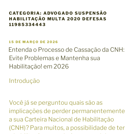
CATEGORIA:
ADVOGADO SUSPENSÃO
HABILITAÇÃO MULTA 2020 DEFESAS
11985334443
P
15 DE MARÇO DE 2026
U
Entenda o Processo de Cassação da CNH:
B
Evite Problemas e Mantenha sua
L
I
Habilitação! em 2026
C
A
Introdução
D
O
E
M
Você já se perguntou quais são as
implicações de perder permanentemente
a sua Carteira Nacional de Habilitação
(CNH)? Para muitos, a possibilidade de ter