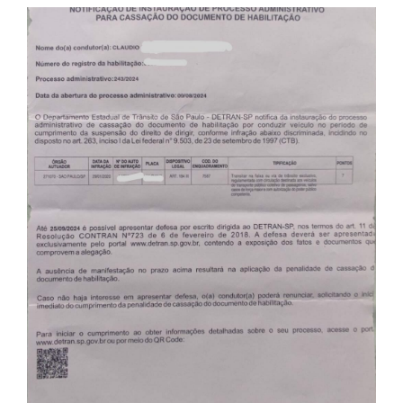
O
E
M