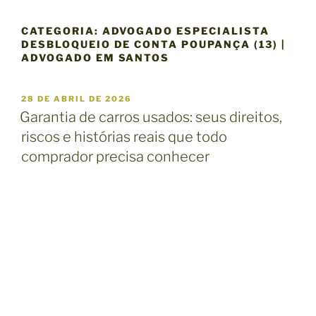
CATEGORIA:
ADVOGADO ESPECIALISTA
DESBLOQUEIO DE CONTA POUPANÇA (13) |
ADVOGADO EM SANTOS
P
28 DE ABRIL DE 2026
U
Garantia de carros usados: seus direitos,
B
riscos e histórias reais que todo
L
I
comprador precisa conhecer
C
A
D
O
E
M