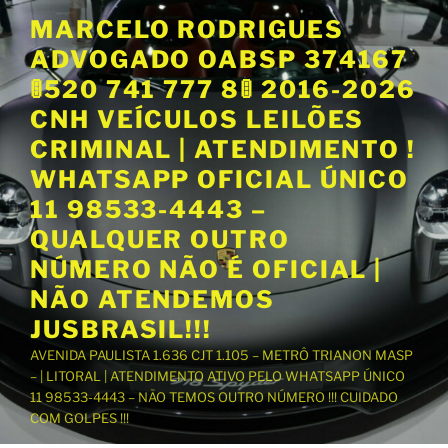
P
MARCELO RODRIGUES
u
ADVOGADO OABSP 374167
l
a
🚦520 741 777 8🚦 2016-2026
r
CNH VEÍCULOS LEILÕES
p
CRIMINAL | ATENDIMENTO !
a
WHATSAPP OFICIAL ÚNICO
r
a
11 98533-4443 –
o
QUALQUER OUTRO
c
NÚMERO NÃO É OFICIAL |
o
NÃO ATENDEMOS
n
t
JUSBRASIL!!!
e
AVENIDA PAULISTA 1.636 CJT 1.105 – METRÔ TRIANON MASP
ú
– | LITORAL | ATENDIMENTO ATIVO PELO WHATSAPP ÚNICO
d
11 98533-4443 – NÃO TEMOS OUTRO NÚMERO !!! CUIDADO
o
COM GOLPES !!!