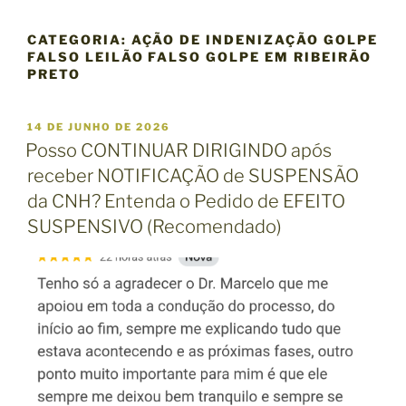
CATEGORIA:
AÇÃO DE INDENIZAÇÃO GOLPE
FALSO LEILÃO FALSO GOLPE EM RIBEIRÃO
PRETO
P
14 DE JUNHO DE 2026
U
Posso CONTINUAR DIRIGINDO após
B
receber NOTIFICAÇÃO de SUSPENSÃO
L
I
da CNH? Entenda o Pedido de EFEITO
C
SUSPENSIVO (Recomendado)
A
D
O
E
M