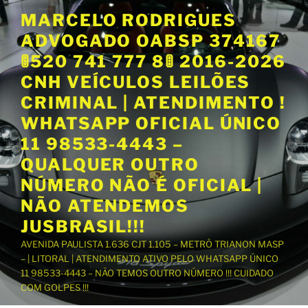
P
MARCELO RODRIGUES
u
ADVOGADO OABSP 374167
l
a
🚦520 741 777 8🚦 2016-2026
r
CNH VEÍCULOS LEILÕES
p
CRIMINAL | ATENDIMENTO !
a
WHATSAPP OFICIAL ÚNICO
r
a
11 98533-4443 –
o
QUALQUER OUTRO
c
NÚMERO NÃO É OFICIAL |
o
NÃO ATENDEMOS
n
t
JUSBRASIL!!!
e
AVENIDA PAULISTA 1.636 CJT 1.105 – METRÔ TRIANON MASP
ú
– | LITORAL | ATENDIMENTO ATIVO PELO WHATSAPP ÚNICO
d
11 98533-4443 – NÃO TEMOS OUTRO NÚMERO !!! CUIDADO
o
COM GOLPES !!!