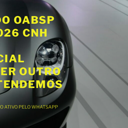
DO OABSP
2026 CNH
CIAL
UER OUTRO
ATENDEMOS
NTO ATIVO PELO WHATSAPP