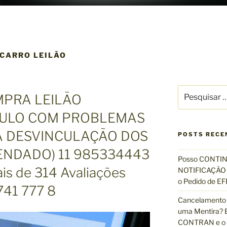
CARRO LEILÃO
P
MPRA LEILÃO
e
s
CULO COM PROBLEMAS
q
A DESVINCULAÇÃO DOS
u
POSTS RECE
i
ENDADO) 11 985334443
s
Posso CONTIN
a
s de 314 Avaliações
NOTIFICAÇÃO 
r
o Pedido de 
741 777 8
p
Cancelamento 
o
uma Mentira? E
r
CONTRAN e o R
: