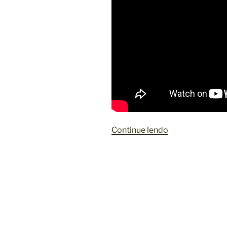
“
Continue lendo
D
E
S
I
S
T
Ê
N