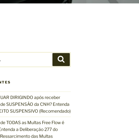
P
e
s
q
NTES
u
i
UAR DIRIGINDO após receber
s
de SUSPENSÃO da CNH? Entenda
a
EFEITO SUSPENSIVO (Recomendado)
r
de TODAS as Multas Free Flow é
ntenda a Deliberação 277 do
essarcimento das Multas