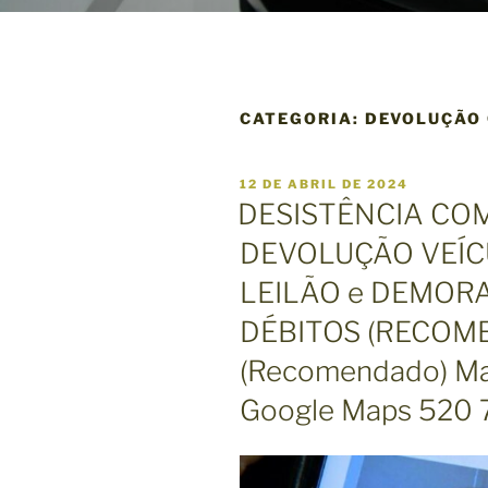
CATEGORIA:
DEVOLUÇÃO 
P
12 DE ABRIL DE 2024
U
DESISTÊNCIA CO
B
L
DEVOLUÇÃO VEÍ
I
C
LEILÃO e DEMOR
A
D
O
DÉBITOS (RECOM
E
M
(Recomendado) Mai
Google Maps 520 