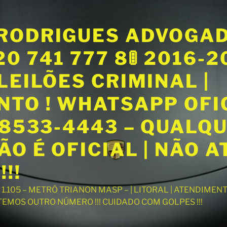
RODRIGUES ADVOGA
20 741 777 8🚦 2016-
LEILÕES CRIMINAL |
NTO ! WHATSAPP OFI
98533-4443 – QUALQ
O É OFICIAL | NÃO 
!!
T 1.105 – METRÔ TRIANON MASP – | LITORAL | ATENDIME
 TEMOS OUTRO NÚMERO !!! CUIDADO COM GOLPES !!!