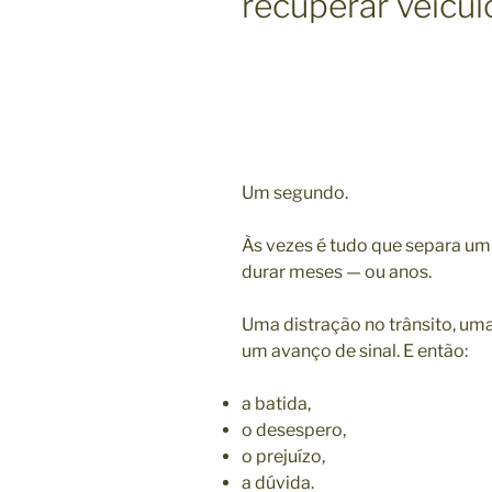
recuperar veícul
Um segundo.
Às vezes é tudo que separa u
durar meses — ou anos.
Uma distração no trânsito, uma
um avanço de sinal. E então:
a batida,
o desespero,
o prejuízo,
a dúvida.