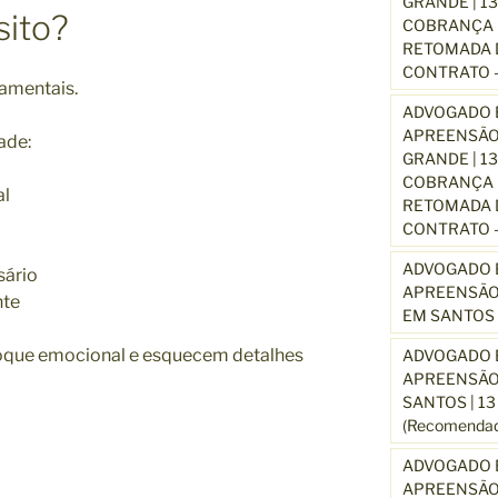
GRANDE | 1
sito?
COBRANÇA D
RETOMADA D
CONTRATO –
amentais.
ADVOGADO E
APREENSÃO
ade:
GRANDE | 1
COBRANÇA D
al
RETOMADA D
CONTRATO –
ADVOGADO E
sário
APREENSÃO
nte
EM SANTOS 
oque emocional e esquecem detalhes
ADVOGADO E
APREENSÃO
SANTOS | 1
(Recomendad
ADVOGADO E
APREENSÃO 