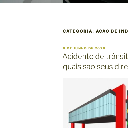
CATEGORIA:
AÇÃO DE IN
P
6 DE JUNHO DE 2026
U
Acidente de trânsi
B
L
quais são seus dire
I
C
A
D
O
E
M