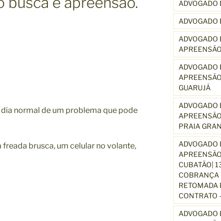
o busca e apreensão.
ADVOGADO 
ADVOGADO 
ADVOGADO E
APREENSÃO
ADVOGADO E
APREENSÃO
GUARUJÁ
ADVOGADO E
m dia normal de um problema que pode
APREENSÃO
PRAIA GRA
ADVOGADO E
 freada brusca, um celular no volante,
APREENSÃO
CUBATÃO| 1
COBRANÇA D
RETOMADA D
CONTRATO –
ADVOGADO E