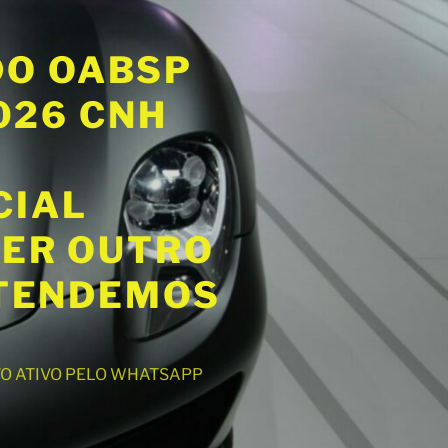
DO OABSP
2026 CNH
CIAL
UER OUTRO
ATENDEMOS
NTO ATIVO PELO WHATSAPP