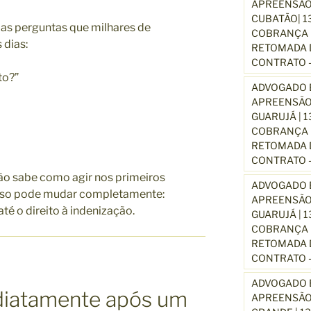
APREENSÃO
CUBATÃO| 1
as perguntas que milhares de
COBRANÇA D
 dias:
RETOMADA D
CONTRATO –
to?”
ADVOGADO E
APREENSÃO
GUARUJÁ | 
COBRANÇA D
RETOMADA D
CONTRATO –
ão sabe como agir nos primeiros
ADVOGADO E
isso pode mudar completamente:
APREENSÃO
té o direito à indenização.
GUARUJÁ | 
COBRANÇA D
RETOMADA D
CONTRATO –
ADVOGADO E
diatamente após um
APREENSÃO