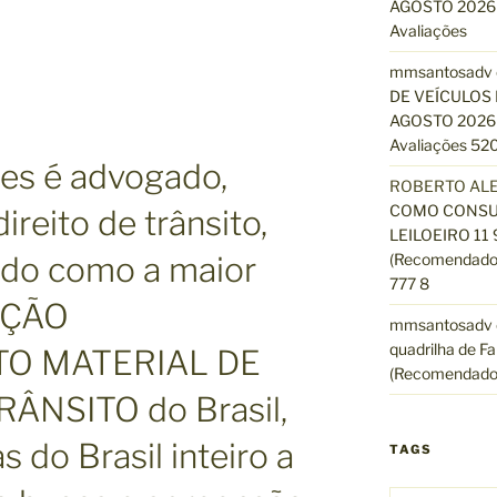
AGOSTO 2026 
Avaliações
mmsantosadv
DE VEÍCULOS 
AGOSTO 2026 
Avaliações 520
es é advogado,
ROBERTO AL
COMO CONSUL
ireito de trânsito,
LEILOEIRO 11
ido como a maior
(Recomendado)
777 8
AÇÃO
mmsantosadv
quadrilha de Fa
O MATERIAL DE
(Recomendado
ÂNSITO do Brasil,
 do Brasil inteiro a
TAGS