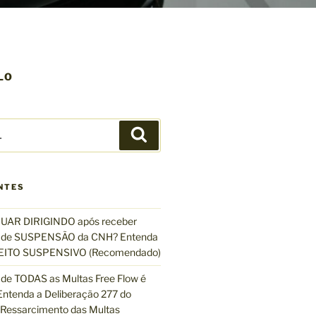
LO
P
e
s
q
NTES
u
i
UAR DIRIGINDO após receber
s
de SUSPENSÃO da CNH? Entenda
a
EFEITO SUSPENSIVO (Recomendado)
r
de TODAS as Multas Free Flow é
ntenda a Deliberação 277 do
essarcimento das Multas