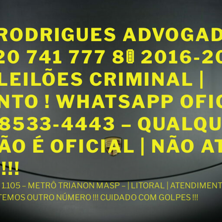
RODRIGUES ADVOGA
20 741 777 8🚦 2016-
LEILÕES CRIMINAL |
NTO ! WHATSAPP OFI
98533-4443 – QUALQ
O É OFICIAL | NÃO 
!!
T 1.105 – METRÔ TRIANON MASP – | LITORAL | ATENDIME
 TEMOS OUTRO NÚMERO !!! CUIDADO COM GOLPES !!!