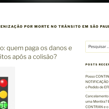
DENIZAÇÃO POR MORTE NO TRÂNSITO EM SÃO PAU
P
to: quem paga os danos e
e
s
itos após a colisão?
q
u
POSTS RECE
i
s
Posso CONTIN
a
NOTIFICAÇÃO 
r
o Pedido de 
p
Cancelamento 
o
uma Mentira? E
r
CONTRAN e o R
: