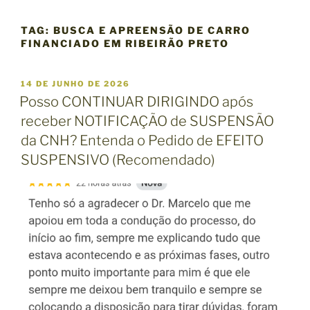
TAG:
BUSCA E APREENSÃO DE CARRO
FINANCIADO EM RIBEIRÃO PRETO
P
14 DE JUNHO DE 2026
U
Posso CONTINUAR DIRIGINDO após
B
receber NOTIFICAÇÃO de SUSPENSÃO
L
I
da CNH? Entenda o Pedido de EFEITO
C
SUSPENSIVO (Recomendado)
A
D
O
E
M