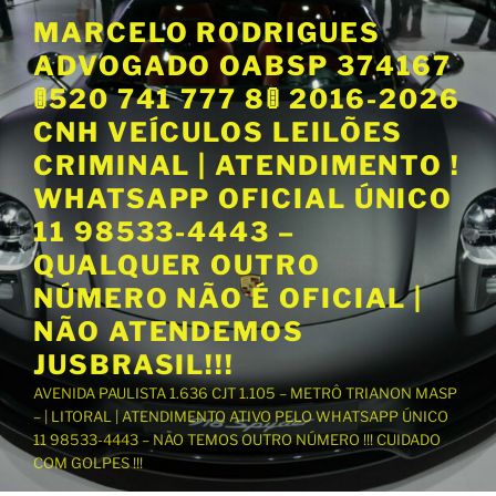
P
MARCELO RODRIGUES
u
ADVOGADO OABSP 374167
l
a
🚦520 741 777 8🚦 2016-2026
r
CNH VEÍCULOS LEILÕES
p
CRIMINAL | ATENDIMENTO !
a
WHATSAPP OFICIAL ÚNICO
r
a
11 98533-4443 –
o
QUALQUER OUTRO
c
NÚMERO NÃO É OFICIAL |
o
NÃO ATENDEMOS
n
t
JUSBRASIL!!!
e
AVENIDA PAULISTA 1.636 CJT 1.105 – METRÔ TRIANON MASP
ú
– | LITORAL | ATENDIMENTO ATIVO PELO WHATSAPP ÚNICO
d
11 98533-4443 – NÃO TEMOS OUTRO NÚMERO !!! CUIDADO
o
COM GOLPES !!!