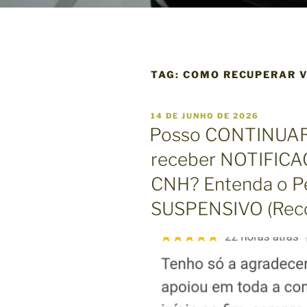
TAG:
COMO RECUPERAR V
P
14 DE JUNHO DE 2026
U
Posso CONTINUAR
B
L
receber NOTIFIC
I
C
CNH? Entenda o P
A
D
O
SUSPENSIVO (Rec
E
M