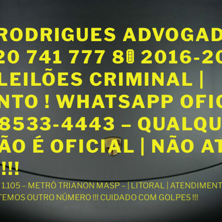
RODRIGUES ADVOGA
20 741 777 8🚦 2016-
LEILÕES CRIMINAL |
NTO ! WHATSAPP OFI
98533-4443 – QUALQ
O É OFICIAL | NÃO 
!!
T 1.105 – METRÔ TRIANON MASP – | LITORAL | ATENDIME
 TEMOS OUTRO NÚMERO !!! CUIDADO COM GOLPES !!!