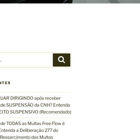
P
e
s
q
NTES
u
i
UAR DIRIGINDO após receber
s
de SUSPENSÃO da CNH? Entenda
a
EFEITO SUSPENSIVO (Recomendado)
r
de TODAS as Multas Free Flow é
ntenda a Deliberação 277 do
essarcimento das Multas