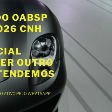
DO OABSP
2026 CNH
CIAL
UER OUTRO
ATENDEMOS
NTO ATIVO PELO WHATSAPP