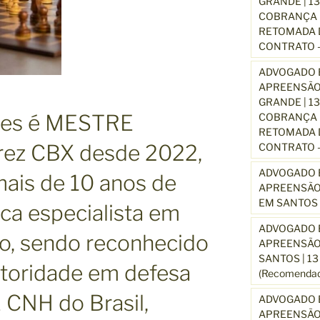
GRANDE | 1
COBRANÇA D
RETOMADA D
CONTRATO –
ADVOGADO E
APREENSÃO
GRANDE | 1
ues é MESTRE
COBRANÇA D
RETOMADA D
rez CBX desde 2022,
CONTRATO –
ADVOGADO E
ais de 10 anos de
APREENSÃO
EM SANTOS 
ica especialista em
ADVOGADO E
ito, sendo reconhecido
APREENSÃO
SANTOS | 1
toridade em defesa
(Recomendad
NH do Brasil,
ADVOGADO E
APREENSÃO 