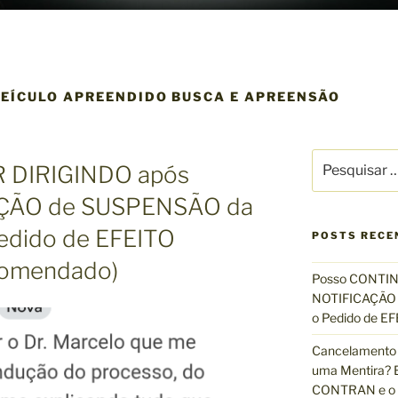
EÍCULO APREENDIDO BUSCA E APREENSÃO
P
 DIRIGINDO após
e
s
AÇÃO de SUSPENSÃO da
q
edido de EFEITO
u
POSTS RECE
i
omendado)
s
Posso CONTIN
a
NOTIFICAÇÃO 
r
o Pedido de 
p
Cancelamento 
o
uma Mentira? E
r
CONTRAN e o R
: