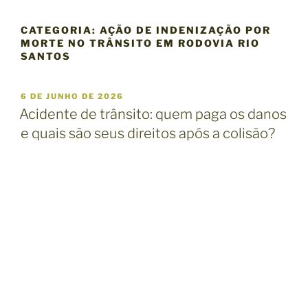
CATEGORIA:
AÇÃO DE INDENIZAÇÃO POR
MORTE NO TRÂNSITO EM RODOVIA RIO
SANTOS
P
6 DE JUNHO DE 2026
U
Acidente de trânsito: quem paga os danos
B
e quais são seus direitos após a colisão?
L
I
C
A
D
O
E
M