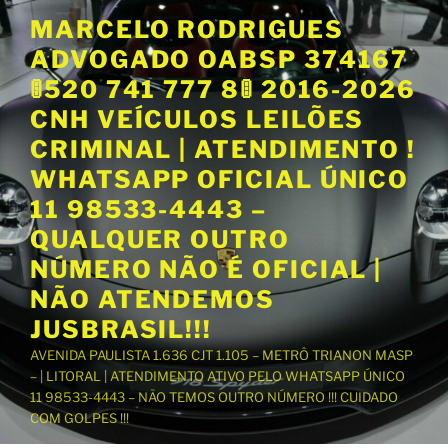
P
MARCELO RODRIGUES
u
ADVOGADO OABSP 374167
l
a
🚦520 741 777 8🚦 2016-2026
r
CNH VEÍCULOS LEILÕES
p
CRIMINAL | ATENDIMENTO !
a
WHATSAPP OFICIAL ÚNICO
r
a
11 98533-4443 –
o
QUALQUER OUTRO
c
NÚMERO NÃO É OFICIAL |
o
NÃO ATENDEMOS
n
t
JUSBRASIL!!!
e
AVENIDA PAULISTA 1.636 CJT 1.105 – METRÔ TRIANON MASP
ú
– | LITORAL | ATENDIMENTO ATIVO PELO WHATSAPP ÚNICO
d
11 98533-4443 – NÃO TEMOS OUTRO NÚMERO !!! CUIDADO
o
COM GOLPES !!!