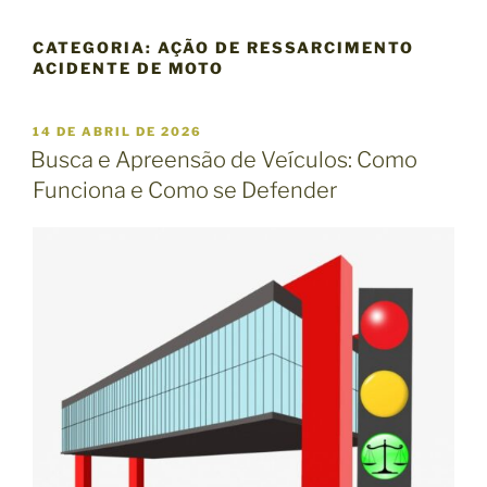
CATEGORIA:
AÇÃO DE RESSARCIMENTO
ACIDENTE DE MOTO
P
14 DE ABRIL DE 2026
U
Busca e Apreensão de Veículos: Como
B
Funciona e Como se Defender
L
I
C
A
D
O
E
M