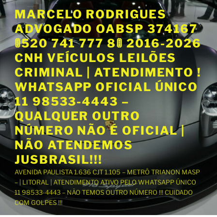
P
MARCELO RODRIGUES
u
ADVOGADO OABSP 374167
l
a
🚦520 741 777 8🚦 2016-2026
r
CNH VEÍCULOS LEILÕES
p
CRIMINAL | ATENDIMENTO !
a
WHATSAPP OFICIAL ÚNICO
r
a
11 98533-4443 –
o
QUALQUER OUTRO
c
NÚMERO NÃO É OFICIAL |
o
NÃO ATENDEMOS
n
t
JUSBRASIL!!!
e
AVENIDA PAULISTA 1.636 CJT 1.105 – METRÔ TRIANON MASP
ú
– | LITORAL | ATENDIMENTO ATIVO PELO WHATSAPP ÚNICO
d
11 98533-4443 – NÃO TEMOS OUTRO NÚMERO !!! CUIDADO
o
COM GOLPES !!!