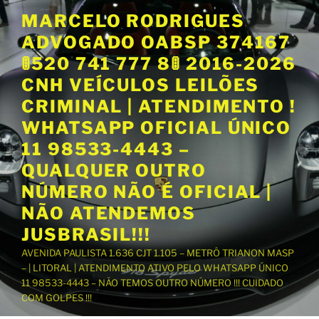
P
MARCELO RODRIGUES
u
ADVOGADO OABSP 374167
l
a
🚦520 741 777 8🚦 2016-2026
r
CNH VEÍCULOS LEILÕES
p
CRIMINAL | ATENDIMENTO !
a
WHATSAPP OFICIAL ÚNICO
r
a
11 98533-4443 –
o
QUALQUER OUTRO
c
NÚMERO NÃO É OFICIAL |
o
NÃO ATENDEMOS
n
t
JUSBRASIL!!!
e
AVENIDA PAULISTA 1.636 CJT 1.105 – METRÔ TRIANON MASP
ú
– | LITORAL | ATENDIMENTO ATIVO PELO WHATSAPP ÚNICO
d
11 98533-4443 – NÃO TEMOS OUTRO NÚMERO !!! CUIDADO
o
COM GOLPES !!!