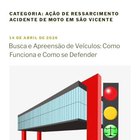
CATEGORIA:
AÇÃO DE RESSARCIMENTO
ACIDENTE DE MOTO EM SÃO VICENTE
P
14 DE ABRIL DE 2026
U
Busca e Apreensão de Veículos: Como
B
Funciona e Como se Defender
L
I
C
A
D
O
E
M