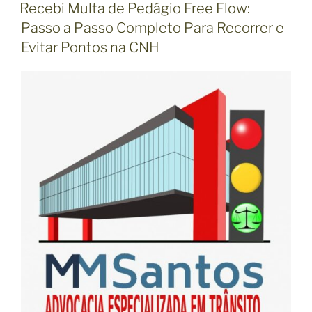
U
Recebi Multa de Pedágio Free Flow:
B
Passo a Passo Completo Para Recorrer e
L
I
Evitar Pontos na CNH
C
A
D
O
E
M