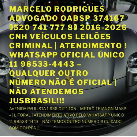
P
MARCELO RODRIGUES
u
ADVOGADO OABSP 374167
l
a
🚦520 741 777 8🚦 2016-2026
r
CNH VEÍCULOS LEILÕES
p
CRIMINAL | ATENDIMENTO !
a
WHATSAPP OFICIAL ÚNICO
r
a
11 98533-4443 –
o
QUALQUER OUTRO
c
NÚMERO NÃO É OFICIAL |
o
NÃO ATENDEMOS
n
t
JUSBRASIL!!!
e
AVENIDA PAULISTA 1.636 CJT 1.105 – METRÔ TRIANON MASP
ú
– | LITORAL | ATENDIMENTO ATIVO PELO WHATSAPP ÚNICO
d
11 98533-4443 – NÃO TEMOS OUTRO NÚMERO !!! CUIDADO
o
COM GOLPES !!!