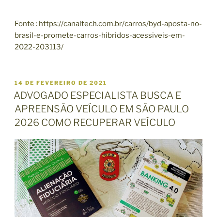
Fonte : https://canaltech.com.br/carros/byd-aposta-no-
brasil-e-promete-carros-hibridos-acessiveis-em-
2022-203113/
P
14 DE FEVEREIRO DE 2021
U
ADVOGADO ESPECIALISTA BUSCA E
B
APREENSÃO VEÍCULO EM SÃO PAULO
L
I
2026 COMO RECUPERAR VEÍCULO
C
A
D
O
E
M