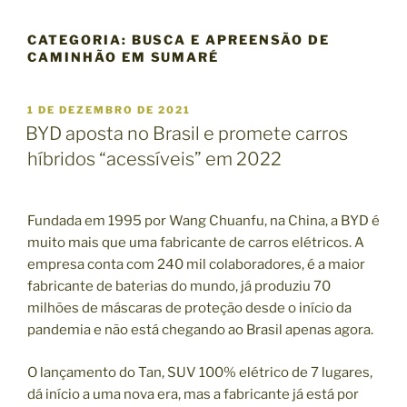
CATEGORIA:
BUSCA E APREENSÃO DE
CAMINHÃO EM SUMARÉ
P
1 DE DEZEMBRO DE 2021
U
BYD aposta no Brasil e promete carros
B
híbridos “acessíveis” em 2022
L
I
C
A
Fundada em 1995 por Wang Chuanfu, na China, a BYD é
D
O
muito mais que uma fabricante de carros elétricos. A
E
empresa conta com 240 mil colaboradores, é a maior
M
fabricante de baterias do mundo, já produziu 70
milhões de máscaras de proteção desde o início da
pandemia e não está chegando ao Brasil apenas agora.
O lançamento do Tan, SUV 100% elétrico de 7 lugares,
dá início a uma nova era, mas a fabricante já está por