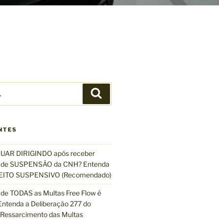
P
e
s
q
NTES
u
i
UAR DIRIGINDO após receber
s
de SUSPENSÃO da CNH? Entenda
a
EFEITO SUSPENSIVO (Recomendado)
r
de TODAS as Multas Free Flow é
ntenda a Deliberação 277 do
essarcimento das Multas