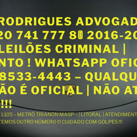
RODRIGUES ADVOGA
20 741 777 8🚦 2016-
LEILÕES CRIMINAL |
NTO ! WHATSAPP OFI
98533-4443 – QUALQ
O É OFICIAL | NÃO 
!!
T 1.105 – METRÔ TRIANON MASP – | LITORAL | ATENDIME
 TEMOS OUTRO NÚMERO !!! CUIDADO COM GOLPES !!!