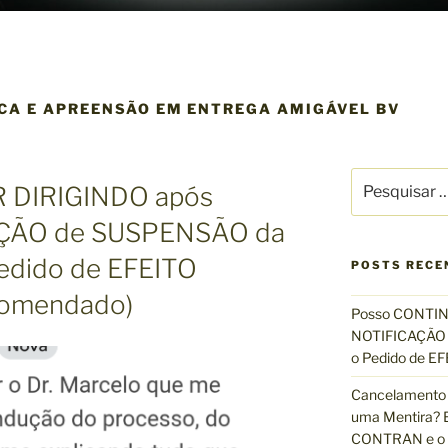
CA E APREENSÃO EM ENTREGA AMIGÁVEL BV
P
 DIRIGINDO após
e
s
AÇÃO de SUSPENSÃO da
q
edido de EFEITO
u
POSTS RECE
i
omendado)
s
Posso CONTIN
a
NOTIFICAÇÃO 
r
o Pedido de 
p
Cancelamento 
o
uma Mentira? E
r
CONTRAN e o R
: