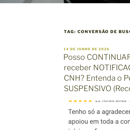
TAG:
CONVERSÃO DE BUS
P
14 DE JUNHO DE 2026
U
Posso CONTINUAR
B
L
receber NOTIFIC
I
C
CNH? Entenda o P
A
D
O
SUSPENSIVO (Rec
E
M