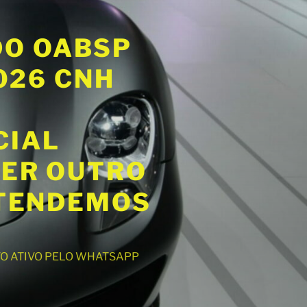
DO OABSP
2026 CNH
CIAL
UER OUTRO
ATENDEMOS
NTO ATIVO PELO WHATSAPP