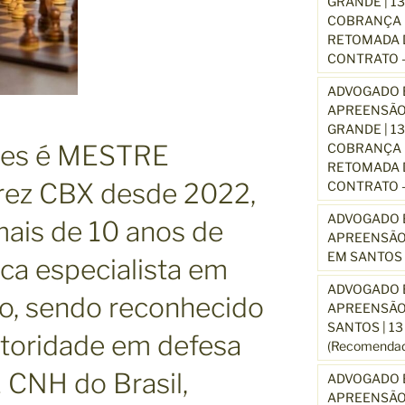
GRANDE | 1
COBRANÇA D
RETOMADA D
CONTRATO –
ADVOGADO E
APREENSÃO
GRANDE | 1
ues é MESTRE
COBRANÇA D
RETOMADA D
rez CBX desde 2022,
CONTRATO –
ADVOGADO E
ais de 10 anos de
APREENSÃO
EM SANTOS 
ica especialista em
ADVOGADO E
ito, sendo reconhecido
APREENSÃO
SANTOS | 1
toridade em defesa
(Recomendad
NH do Brasil,
ADVOGADO E
APREENSÃO 