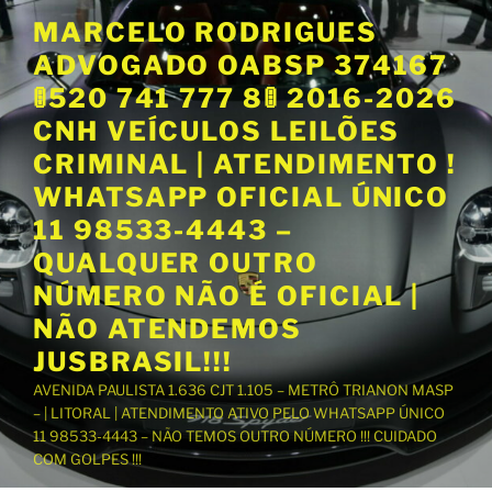
P
MARCELO RODRIGUES
u
ADVOGADO OABSP 374167
l
a
🚦520 741 777 8🚦 2016-2026
r
CNH VEÍCULOS LEILÕES
p
CRIMINAL | ATENDIMENTO !
a
WHATSAPP OFICIAL ÚNICO
r
a
11 98533-4443 –
o
QUALQUER OUTRO
c
NÚMERO NÃO É OFICIAL |
o
NÃO ATENDEMOS
n
t
JUSBRASIL!!!
e
AVENIDA PAULISTA 1.636 CJT 1.105 – METRÔ TRIANON MASP
ú
– | LITORAL | ATENDIMENTO ATIVO PELO WHATSAPP ÚNICO
d
11 98533-4443 – NÃO TEMOS OUTRO NÚMERO !!! CUIDADO
o
COM GOLPES !!!