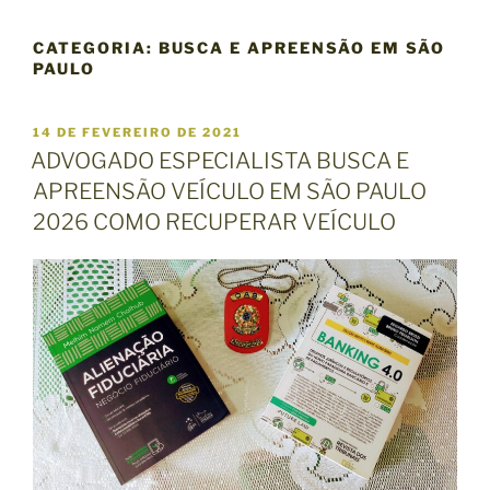
CATEGORIA:
BUSCA E APREENSÃO EM SÃO
PAULO
P
14 DE FEVEREIRO DE 2021
U
ADVOGADO ESPECIALISTA BUSCA E
B
APREENSÃO VEÍCULO EM SÃO PAULO
L
I
2026 COMO RECUPERAR VEÍCULO
C
A
D
O
E
M