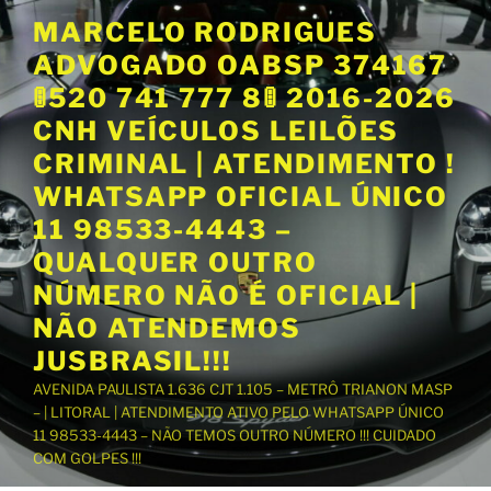
P
MARCELO RODRIGUES
u
ADVOGADO OABSP 374167
l
a
🚦520 741 777 8🚦 2016-2026
r
CNH VEÍCULOS LEILÕES
p
CRIMINAL | ATENDIMENTO !
a
WHATSAPP OFICIAL ÚNICO
r
a
11 98533-4443 –
o
QUALQUER OUTRO
c
NÚMERO NÃO É OFICIAL |
o
NÃO ATENDEMOS
n
t
JUSBRASIL!!!
e
AVENIDA PAULISTA 1.636 CJT 1.105 – METRÔ TRIANON MASP
ú
– | LITORAL | ATENDIMENTO ATIVO PELO WHATSAPP ÚNICO
d
11 98533-4443 – NÃO TEMOS OUTRO NÚMERO !!! CUIDADO
o
COM GOLPES !!!