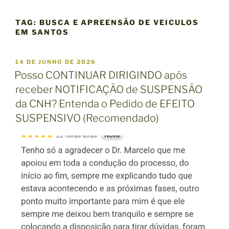
TAG:
BUSCA E APREENSÃO DE VEICULOS
EM SANTOS
P
14 DE JUNHO DE 2026
U
Posso CONTINUAR DIRIGINDO após
B
receber NOTIFICAÇÃO de SUSPENSÃO
L
I
da CNH? Entenda o Pedido de EFEITO
C
SUSPENSIVO (Recomendado)
A
D
O
E
M