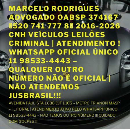
P
MARCELO RODRIGUES
u
ADVOGADO OABSP 374167
l
a
🚦520 741 777 8🚦 2016-2026
r
CNH VEÍCULOS LEILÕES
p
CRIMINAL | ATENDIMENTO !
a
WHATSAPP OFICIAL ÚNICO
r
a
11 98533-4443 –
o
QUALQUER OUTRO
c
NÚMERO NÃO É OFICIAL |
o
NÃO ATENDEMOS
n
t
JUSBRASIL!!!
e
AVENIDA PAULISTA 1.636 CJT 1.105 – METRÔ TRIANON MASP
ú
– | LITORAL | ATENDIMENTO ATIVO PELO WHATSAPP ÚNICO
d
11 98533-4443 – NÃO TEMOS OUTRO NÚMERO !!! CUIDADO
o
COM GOLPES !!!