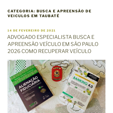
CATEGORIA:
BUSCA E APREENSÃO DE
VEICULOS EM TAUBATÉ
P
14 DE FEVEREIRO DE 2021
U
ADVOGADO ESPECIALISTA BUSCA E
B
APREENSÃO VEÍCULO EM SÃO PAULO
L
I
2026 COMO RECUPERAR VEÍCULO
C
A
D
O
E
M