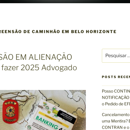
REENSÃO DE CAMINHÃO EM BELO HORIZONTE
P
SÃO EM ALIENAÇÃO
e
s
 fazer 2025 Advogado
q
u
POSTS RECE
i
s
Posso CONTIN
a
NOTIFICAÇÃO 
r
o Pedido de 
p
Cancelamento 
o
uma Mentira? E
r
CONTRAN e o R
: