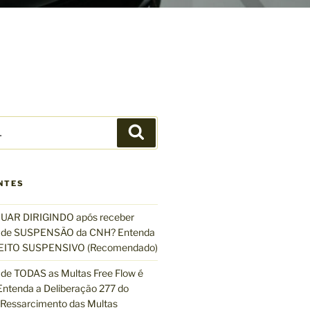
P
e
s
q
NTES
u
i
UAR DIRIGINDO após receber
s
de SUSPENSÃO da CNH? Entenda
a
EFEITO SUSPENSIVO (Recomendado)
r
de TODAS as Multas Free Flow é
ntenda a Deliberação 277 do
essarcimento das Multas