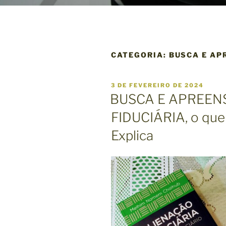
CATEGORIA:
BUSCA E AP
P
3 DE FEVEREIRO DE 2024
U
BUSCA E APREEN
B
L
FIDUCIÁRIA, o que
I
C
Explica
A
D
O
E
M