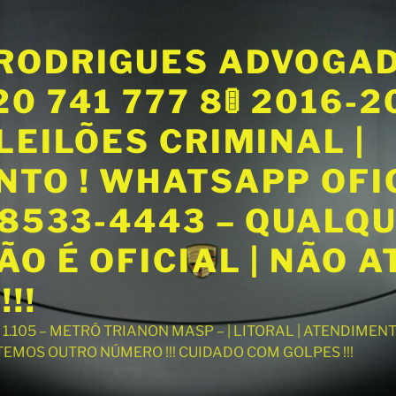
RODRIGUES ADVOGA
20 741 777 8🚦 2016-
LEILÕES CRIMINAL |
NTO ! WHATSAPP OFI
98533-4443 – QUALQ
O É OFICIAL | NÃO 
!!
T 1.105 – METRÔ TRIANON MASP – | LITORAL | ATENDIME
 TEMOS OUTRO NÚMERO !!! CUIDADO COM GOLPES !!!