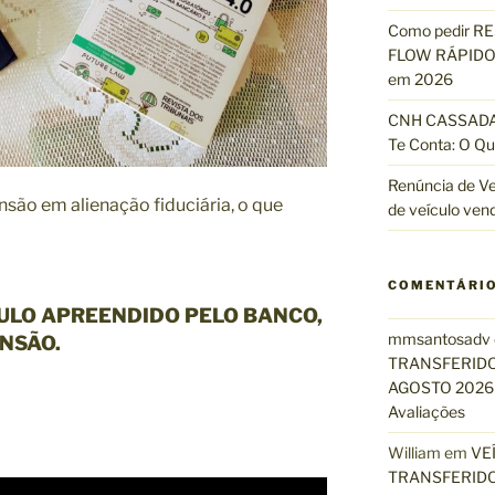
Como pedir R
FLOW RÁPIDO 
em 2026
CNH CASSADA?
Te Conta: O Qu
Renúncia de Ve
são em alienação fiduciária, o que
de veículo ven
COMENTÁRI
ULO APREENDIDO PELO BANCO,
mmsantosadv
NSÃO.
TRANSFERIDO
AGOSTO 2026 
Avaliações
William
em
VE
TRANSFERIDO