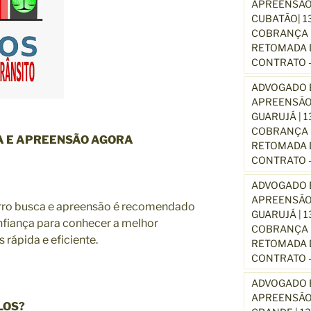
APREENSÃO
CUBATÃO| 1
COBRANÇA D
RETOMADA D
CONTRATO –
ADVOGADO E
APREENSÃO
GUARUJÁ | 
COBRANÇA D
 E APREENSÃO AGORA
RETOMADA D
CONTRATO –
ADVOGADO E
APREENSÃO
rro busca e apreensão é recomendado
GUARUJÁ | 
fiança para conhecer a melhor
COBRANÇA D
 rápida e eficiente.
RETOMADA D
CONTRATO –
ADVOGADO E
APREENSÃO
LOS?