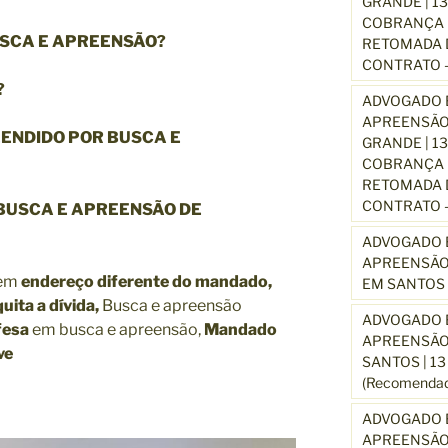
GRANDE | 1
COBRANÇA D
SCA E APREENSÃO?
RETOMADA D
CONTRATO –
?
ADVOGADO E
APREENSÃO
EENDIDO POR BUSCA E
GRANDE | 1
COBRANÇA D
RETOMADA D
CONTRATO –
BUSCA E APREENSÃO DE
ADVOGADO E
APREENSÃO
 em
endereço diferente do mandado,
EM SANTOS 
quita a dívida,
Busca e apreensão
ADVOGADO E
fesa
em busca e apreensão,
Mandado
APREENSÃO
ve
SANTOS | 1
(Recomendad
ADVOGADO E
APREENSÃO 