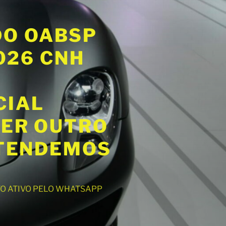
DO OABSP
2026 CNH
CIAL
UER OUTRO
ATENDEMOS
NTO ATIVO PELO WHATSAPP