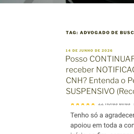
TAG:
ADVOGADO DE BUSC
P
14 DE JUNHO DE 2026
U
Posso CONTINUAR
B
L
receber NOTIFIC
I
C
CNH? Entenda o P
A
D
O
SUSPENSIVO (Rec
E
M