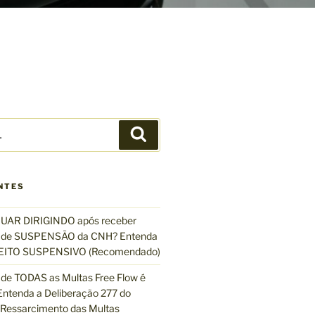
P
e
s
q
NTES
u
i
UAR DIRIGINDO após receber
s
de SUSPENSÃO da CNH? Entenda
a
EFEITO SUSPENSIVO (Recomendado)
r
de TODAS as Multas Free Flow é
ntenda a Deliberação 277 do
essarcimento das Multas