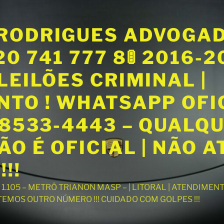
RODRIGUES ADVOGA
20 741 777 8🚦 2016-
LEILÕES CRIMINAL |
NTO ! WHATSAPP OFI
98533-4443 – QUALQ
O É OFICIAL | NÃO 
!!
T 1.105 – METRÔ TRIANON MASP – | LITORAL | ATENDIME
 TEMOS OUTRO NÚMERO !!! CUIDADO COM GOLPES !!!