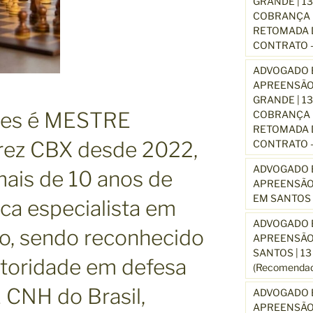
GRANDE | 1
COBRANÇA D
RETOMADA D
CONTRATO –
ADVOGADO E
APREENSÃO
GRANDE | 1
ues é MESTRE
COBRANÇA D
RETOMADA D
rez CBX desde 2022,
CONTRATO –
ADVOGADO E
ais de 10 anos de
APREENSÃO
EM SANTOS 
ica especialista em
ADVOGADO E
ito, sendo reconhecido
APREENSÃO
SANTOS | 1
toridade em defesa
(Recomendad
NH do Brasil,
ADVOGADO E
APREENSÃO 