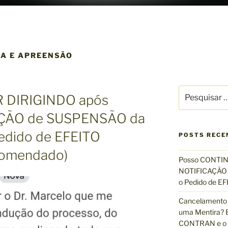
A E APREENSÃO
P
 DIRIGINDO após
e
s
AÇÃO de SUSPENSÃO da
q
edido de EFEITO
u
POSTS RECE
i
omendado)
s
Posso CONTIN
a
NOTIFICAÇÃO 
r
o Pedido de 
p
Cancelamento 
o
uma Mentira? E
r
CONTRAN e o R
: