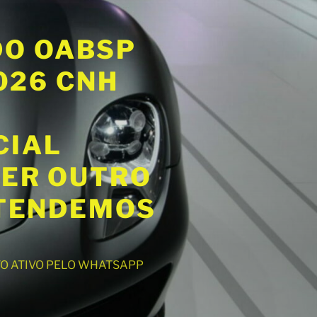
DO OABSP
2026 CNH
CIAL
UER OUTRO
ATENDEMOS
NTO ATIVO PELO WHATSAPP