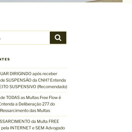
P
e
s
q
NTES
u
i
UAR DIRIGINDO após receber
s
de SUSPENSÃO da CNH? Entenda
a
EFEITO SUSPENSIVO (Recomendado)
r
de TODAS as Multas Free Flow é
ntenda a Deliberação 277 do
essarcimento das Multas
ESSARCIMENTO da Multa FREE
pela INTERNET e SEM Advogado