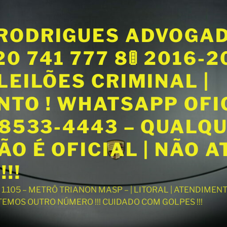
RODRIGUES ADVOGA
20 741 777 8🚦 2016-
LEILÕES CRIMINAL |
NTO ! WHATSAPP OFI
98533-4443 – QUALQ
O É OFICIAL | NÃO 
!!
T 1.105 – METRÔ TRIANON MASP – | LITORAL | ATENDIME
 TEMOS OUTRO NÚMERO !!! CUIDADO COM GOLPES !!!