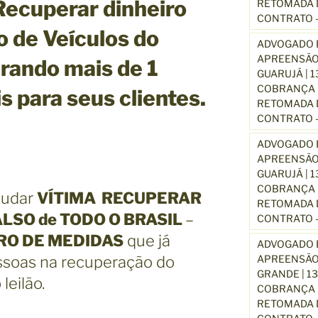
Recuperar dinheiro
RETOMADA D
CONTRATO –
ão de Veículos do
ADVOGADO E
APREENSÃO
erando mais de 1
GUARUJÁ | 
COBRANÇA D
 para seus clientes.
RETOMADA D
CONTRATO –
ADVOGADO E
APREENSÃO
GUARUJÁ | 
COBRANÇA D
ajudar
VÍTIMA RECUPERAR
RETOMADA D
ALSO de TODO O BRASIL
–
CONTRATO –
RO DE MEDIDAS
que já
ADVOGADO E
ssoas na recuperação do
APREENSÃO
GRANDE | 1
leilão.
COBRANÇA D
RETOMADA D