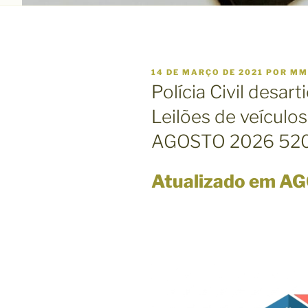
P
14 DE MARÇO DE 2021
POR
MM
U
Polícia Civil desart
B
L
Leilões de veícul
I
C
AGOSTO 2026 520
A
D
O
E
Atualizado em A
M