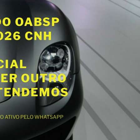
DO OABSP
2026 CNH
CIAL
UER OUTRO
ATENDEMOS
NTO ATIVO PELO WHATSAPP