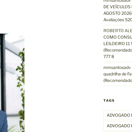
mmsantosadv
DE VEÍCULOS 
AGOSTO 2026 
Avaliações 520
ROBERTO AL
COMO CONSUL
LEILOEIRO 11
(Recomendado)
777 8
mmsantosadv
quadrilha de Fa
(Recomendado
TAGS
ADVOGADO 
ADVOGADO 