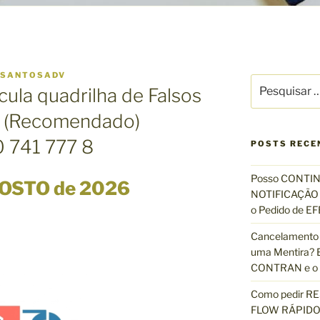
SANTOSADV
P
icula quadrilha de Falsos
e
s
os (Recomendado)
q
 741 777 8
u
POSTS RECE
i
s
Posso CONTIN
GOSTO de 2026
a
NOTIFICAÇÃO 
r
o Pedido de 
p
Cancelamento 
o
uma Mentira? E
r
CONTRAN e o R
:
Como pedir R
FLOW RÁPIDO 