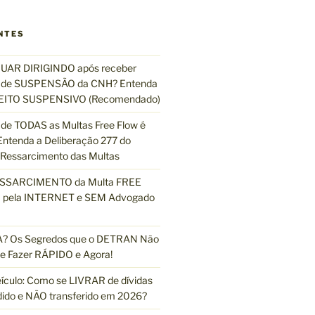
s
q
NTES
u
i
UAR DIRIGINDO após receber
s
de SUSPENSÃO da CNH? Entenda
a
EFEITO SUSPENSIVO (Recomendado)
r
de TODAS as Multas Free Flow é
ntenda a Deliberação 277 do
essarcimento das Multas
ESSARCIMENTO da Multa FREE
pela INTERNET e SEM Advogado
 Os Segredos que o DETRAN Não
e Fazer RÁPIDO e Agora!
ículo: Como se LIVRAR de dívidas
dido e NÃO transferido em 2026?