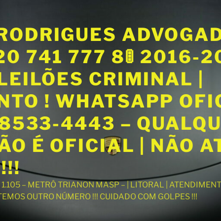
RODRIGUES ADVOGA
20 741 777 8🚦 2016-
LEILÕES CRIMINAL |
NTO ! WHATSAPP OFI
98533-4443 – QUALQ
O É OFICIAL | NÃO 
!!
T 1.105 – METRÔ TRIANON MASP – | LITORAL | ATENDIME
 TEMOS OUTRO NÚMERO !!! CUIDADO COM GOLPES !!!