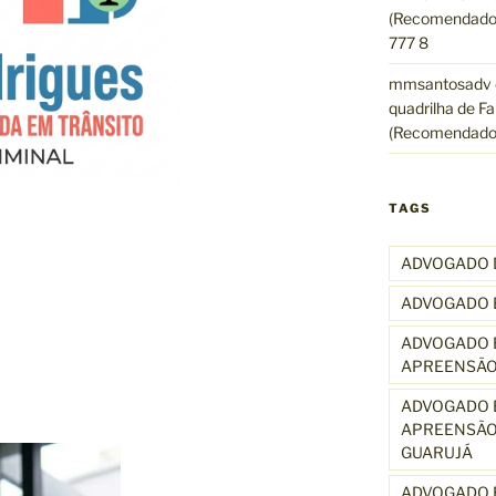
(Recomendado)
777 8
mmsantosadv
quadrilha de Fa
(Recomendado
TAGS
ADVOGADO 
ADVOGADO 
ADVOGADO E
APREENSÃO
ADVOGADO E
APREENSÃO
GUARUJÁ
ADVOGADO E