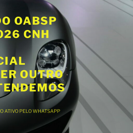
DO OABSP
2026 CNH
CIAL
UER OUTRO
ATENDEMOS
NTO ATIVO PELO WHATSAPP