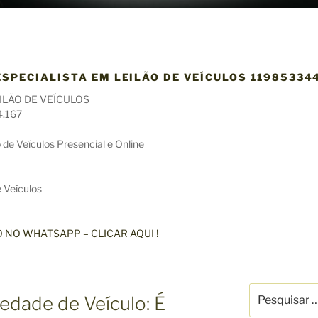
SPECIALISTA EM LEILÃO DE VEÍCULOS 11985334
ILÃO DE VEÍCULOS
4.167
 de Veículos Presencial e Online
 Veículos
NO WHATSAPP – CLICAR AQUI !
P
edade de Veículo: É
e