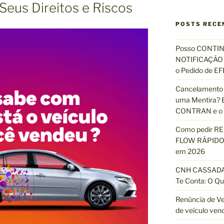
s
Seus Direitos e Riscos
q
u
POSTS RECE
i
s
Posso CONTIN
a
NOTIFICAÇÃO 
r
o Pedido de 
p
Cancelamento 
o
uma Mentira? E
r
CONTRAN e o R
:
Como pedir R
FLOW RÁPIDO 
em 2026
CNH CASSADA?
Te Conta: O Qu
Renúncia de Ve
de veículo ven