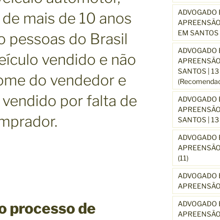
ADVOGADO E
 de mais de 10 anos
APREENSÃO
EM SANTOS 
o pessoas do Brasil
ADVOGADO E
 veículo vendido e não
APREENSÃO
SANTOS | 1
nome do vendedor e
(Recomendad
 vendido por falta de
ADVOGADO E
APREENSÃO 
omprador.
SANTOS | 1
ADVOGADO E
APREENSÃO 
(11)
ADVOGADO E
APREENSÃO 
o processo de
ADVOGADO E
APREENSÃO