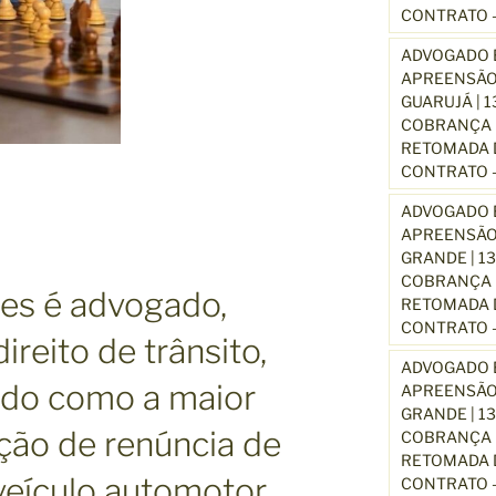
CONTRATO –
ADVOGADO E
APREENSÃO
GUARUJÁ | 
COBRANÇA D
RETOMADA D
CONTRATO –
ADVOGADO E
APREENSÃO
GRANDE | 1
COBRANÇA D
es é advogado,
RETOMADA D
CONTRATO –
ireito de trânsito,
ADVOGADO E
ido como a maior
APREENSÃO
GRANDE | 1
ção de renúncia de
COBRANÇA D
RETOMADA D
veículo automotor,
CONTRATO –